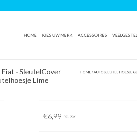
HOME
KIES UW MERK
ACCESSOIRES
VEELGESTE
 Fiat - SleutelCover
HOME
/
AUTOSLEUTEL HOESJE GE
eutelhoesje Lime
€6,99
Incl. btw