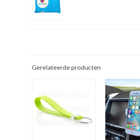
Gerelateerde producten
Sleutelhanger auto - Silicone -
Telefoonhouder ve
Lime groen
(Universele telef
in de a
TOEVOEGEN AAN WINKELWAGEN
TOEVOEGEN AAN