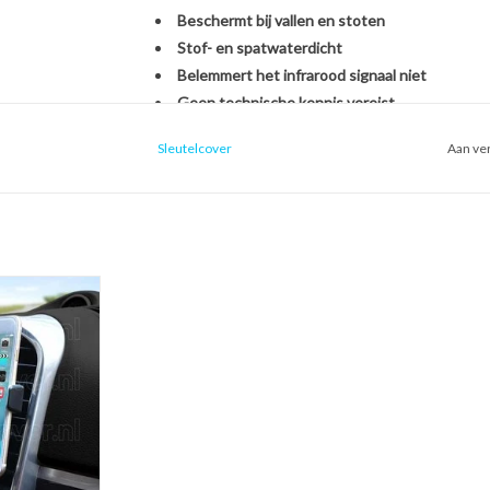
Beschermt bij vallen en stoten
Stof- en spatwaterdicht
Belemmert het infrarood signaal niet
Geen technische kennis vereist
Sleutelcover
Aan ver
Het monteren van de SleutelCover is héél eenvou
originele Fiat autosleutel. U hoeft zich dus geen
nieuwe sleutel, het overzetten van onderdelen o
handomdraai is uw sleutel beschermd én opgefris
ntilatierooster
oon houder voor
Kies voor stijl, gemak en bescherming in één met
uto)
Met de SleutelCover beschermt u uw autosleutel t
 WINKELWAGEN
terwijl u tegelijkertijd de uitstraling van uw sle
echte eyecatcher door te kiezen uit onze brede se
voor een strak zwart design of een opvallend fell
weer als nieuw uit.