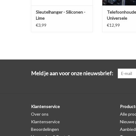
Sleutelhanger - Siliconen -
Telefoonhoude
Lime
Universele
ventilatiehoud
€3,99
€12,99
Meld je aan voor onze nieuwsbrief:
Klantenservice
Product
Over ons
Alle pro
Klantenservice
Nieuwe 
Beoordelingen
Aanbied