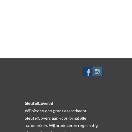
f. Er is echter wel een uitsparing gemaakt in het
te gevallen op de originele autosleutel behuizing wel
ductfoto te kijken of er een logo zichtbaar is.
SleutelCover.nl
Wij bieden een groot assortiment
SleutelCovers aan voor (bijna) alle
automerken. Wij produceren regelmatig