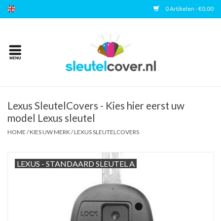
0 Artikelen - €0,00
Home
Kies uw merk
Accessoires
Lexus SleutelCovers - Kies hier eerst uw
model Lexus sleutel
Veelgestelde vragen
HOME
/
KIES UW MERK
/
LEXUS SLEUTELCOVERS
Contact
LEXUS - STANDAARD SLEUTEL A