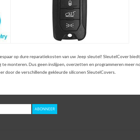
espaar op dure reparatiekosten van uw Jeep sleutel! SleutelCover biedt
ig te monteren. Dus geen inslijpen, overzetten en programmeren meer n
r door de verschillende gekleurde siliconen SleutelCovers.
ABONNEER