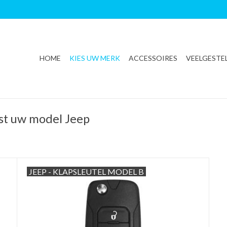
HOME
KIES UW MERK
ACCESSOIRES
VEELGESTE
rst uw model Jeep
JEEP - KLAPSLEUTEL MODEL B