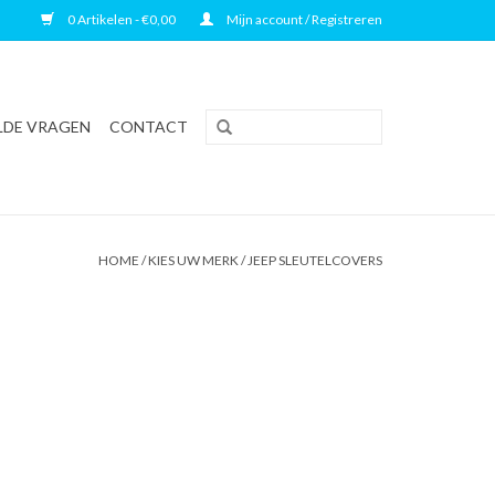
0 Artikelen - €0,00
Mijn account / Registreren
LDE VRAGEN
CONTACT
HOME
/
KIES UW MERK
/
JEEP SLEUTELCOVERS