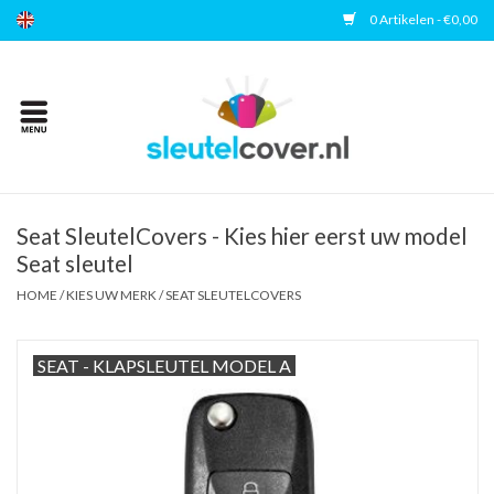
0 Artikelen - €0,00
Home
Kies uw merk
Accessoires
Seat SleutelCovers - Kies hier eerst uw model
Seat sleutel
Veelgestelde vragen
HOME
/
KIES UW MERK
/
SEAT SLEUTELCOVERS
Contact
SEAT - KLAPSLEUTEL MODEL A