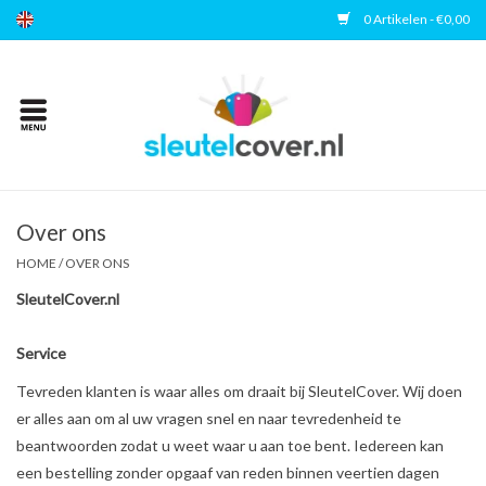
0 Artikelen - €0,00
Home
Kies uw merk
Accessoires
Over ons
HOME
/
OVER ONS
Veelgestelde vragen
SleutelCover.nl
Contact
Service
Tevreden klanten is waar alles om draait bij SleutelCover. Wij doen
er alles aan om al uw vragen snel en naar tevredenheid te
beantwoorden zodat u weet waar u aan toe bent. Iedereen kan
een bestelling zonder opgaaf van reden binnen veertien dagen