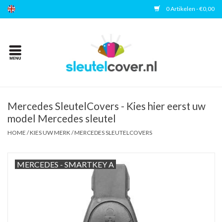
0 Artikelen - €0,00
Home
Kies uw merk
Accessoires
Mercedes SleutelCovers - Kies hier eerst uw
model Mercedes sleutel
Veelgestelde vragen
HOME
/
KIES UW MERK
/
MERCEDES SLEUTELCOVERS
Contact
MERCEDES - SMARTKEY A