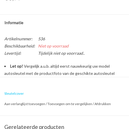
Informatie
Artikelnummer:
536
Beschikbaarheid:
Niet op voorraad
Levertijd:
Tijdelijk niet op voorraad..
Let op!
Vergelijk a.u.b. altijd eerst nauwkeurig uw model
autosleutel met de productfoto van de geschikte autosleutel
behuizing voordat u een bestelling plaatst.
Sleutelcover
Bescherm en personaliseer uw autosleutel met een stijlvol
Aan verlanglijst toevoegen
/
Toevoegen om te vergelijken
/
Afdrukken
autosleutel hoesje!
Is de behuizing van uw Kia autosleutel versleten of beschadigd?
Geen zorgen, want dure reparatiekosten zijn vanaf nu verleden
Gerelateerde producten