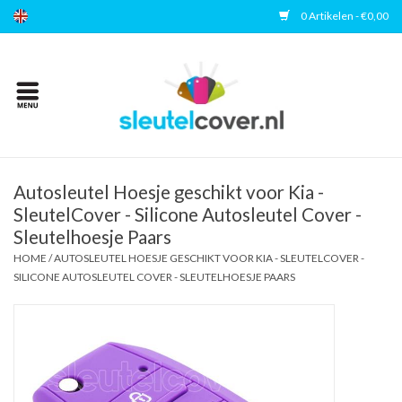
0 Artikelen - €0,00
Home
Kies uw merk
Accessoires
Autosleutel Hoesje geschikt voor Kia -
SleutelCover - Silicone Autosleutel Cover -
Sleutelhoesje Paars
Veelgestelde vragen
HOME
/
AUTOSLEUTEL HOESJE GESCHIKT VOOR KIA - SLEUTELCOVER -
SILICONE AUTOSLEUTEL COVER - SLEUTELHOESJE PAARS
Contact