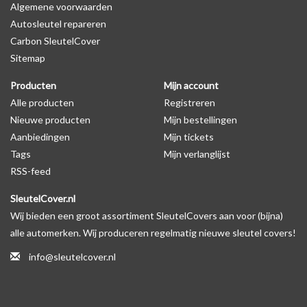
Algemene voorwaarden
Levering
Autosleutel repareren
Voor 16:00 besteld = Dezelfde dag verzonden
Carbon SleutelCover
Verzending naar België: 1/3 werkdagen
Sitemap
Specificaties
Producten
Mijn account
Merk: SleutelCover
Alle producten
Registreren
Geschikt voor: Kia
Nieuwe producten
Mijn bestellingen
Gewicht: 20g
Aanbiedingen
Mijn tickets
Materiaal: Siliconen
Tags
Mijn verlanglijst
RSS-feed
Geschikt voor o.a. de volgende modellen:
SleutelCover.nl
* Afhankelijk van het bouwjaar
Wij bieden een groot assortiment SleutelCovers aan voor (bijna)
* Controleer
altijd
alsnog eerst uw model sleutel met het
alle automerken. Wij produceren regelmatig nieuwe sleutel covers!
voorbeeld in de productfoto's
info@sleutelcover.nl
Kia Carens, Kia Carnival, Kia Ceed, Kia Cerato, Kia Magentis, Kia
Optima, Kia Picanto, Kia Rio, Kia Sorento, Kia Soul, Kia Sportage,