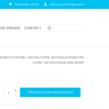
0 Artikelen - €0,00
Mijn account / Registreren
LDE VRAGEN
CONTACT
CHIKT VOOR OPEL - SLEUTELCOVER - SILICONE AUTOSLEUTEL
COVER - SLEUTELHOESJE LIME GROEN
+
TOEVOEGEN AAN WINKELWAGEN
-