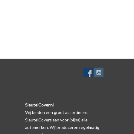
lf. Er is echter wel een uitsparing gemaakt in het
te gevallen op de originele autosleutel behuizing wel
ductfoto te kijken of er een logo zichtbaar is.
SleutelCover.nl
Wij bieden een groot assortiment
SleutelCovers aan voor (bijna) alle
automerken. Wij produceren regelmatig