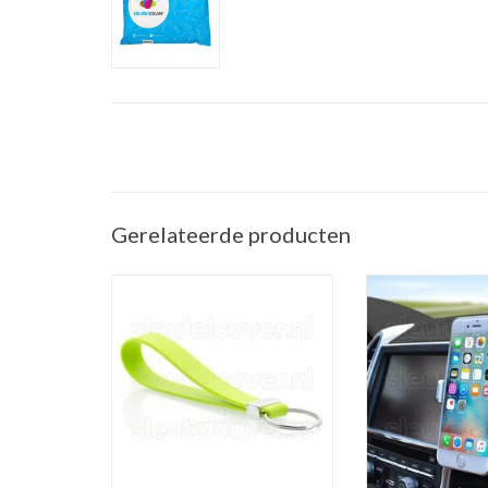
Gerelateerde producten
Sleutelhanger auto - Silicone -
Telefoonhouder ve
Lime groen
(Universele telef
in de a
TOEVOEGEN AAN WINKELWAGEN
TOEVOEGEN AAN