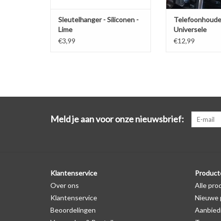
Sleutelhanger - Siliconen -
Telefoonhoude
Lime
Universele
ventilatiehoud
€3,99
€12,99
Meld je aan voor onze nieuwsbrief:
Klantenservice
Product
Over ons
Alle pro
Klantenservice
Nieuwe 
Beoordelingen
Aanbied