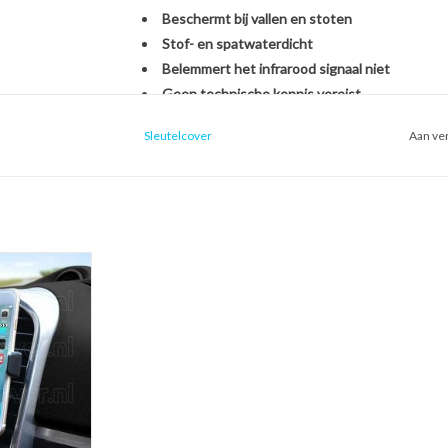
Beschermt bij vallen en stoten
Stof- en spatwaterdicht
Belemmert het infrarood signaal niet
Geen technische kennis vereist
Sleutelcover
Aan ver
Het monteren van de SleutelCover is héél eenvou
originele Opel autosleutel. U hoeft zich dus geen
een nieuwe sleutel, het overzetten van onderdel
een handomdraai is uw sleutel beschermd én opg
ntilatierooster
oon houder voor
Kies voor stijl, gemak en bescherming in één met
uto)
Met de SleutelCover beschermt u uw autosleutel t
 WINKELWAGEN
terwijl u tegelijkertijd de uitstraling van uw sle
echte eyecatcher door te kiezen uit onze brede se
voor een strak zwart design of een opvallend fell
weer als nieuw uit.