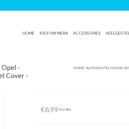
HOME
KIES UW MERK
ACCESSOIRES
VEELGESTE
 Opel -
HOME
/
AUTOSLEUTEL HOESJE GES
el Cover -
€6,99
Incl. btw