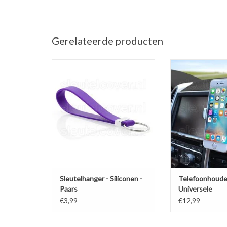
Gerelateerde producten
Sleutelhanger auto - Silicone -
Telefoonhouder ve
Paars
(Universele telef
in de a
TOEVOEGEN AAN WINKELWAGEN
TOEVOEGEN AAN
Sleutelhanger - Siliconen -
Telefoonhoude
Paars
Universele
ventilatiehoud
€3,99
€12,99