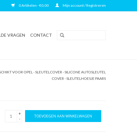
0 Artikelen - €0,00
Mijn account / Registreren
LDE VRAGEN
CONTACT
CHIKT VOOR OPEL - SLEUTELCOVER - SILICONE AUTOSLEUTEL
COVER - SLEUTELHOESJE PAARS
+
TOEVOEGEN AAN WINKELWAGEN
-