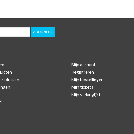
Logo
Er staat geen logo van Opel op de SleutelCover ze
autosleutel hoesje, waardoor het logo in de mees
zichtbaar is. U kunt dit zelf nagaan door op de pro
ABONNEER
Levering
Voor 16:00 besteld = Dezelfde dag verzonden
Verzending naar België: 1/3 werkdagen
en
Mijn account
ducten
Registreren
Specificaties
producten
Mijn bestellingen
Merk: SleutelCover
ingen
Mijn tickets
Geschikt voor: Opel
Mijn verlanglijst
Gewicht: 20g
d
Materiaal: Siliconen
Geschikt voor o.a. de volgende modellen:
* Afhankelijk van het bouwjaar