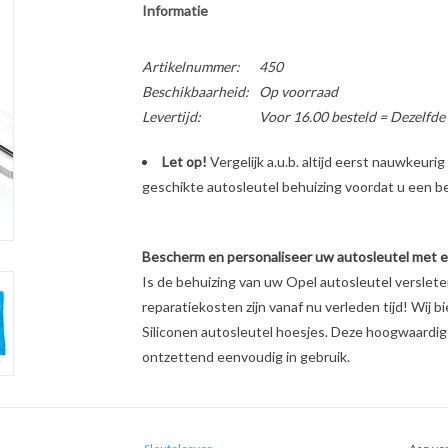
Informatie
Artikelnummer:
450
Beschikbaarheid:
Op voorraad
Levertijd:
Voor 16.00 besteld = Dezelfde
Let op!
Vergelijk a.u.b. altijd eerst nauwkeur
geschikte autosleutel behuizing voordat u een bes
Bescherm en personaliseer uw autosleutel met een
Is de behuizing van uw Opel autosleutel verslet
reparatiekosten zijn vanaf nu verleden tijd! Wij b
Siliconen autosleutel hoesjes. Deze hoogwaardige 
ontzettend eenvoudig in gebruik.
Unieke look & feel van uw autosleutel
Schokabsorberend materiaal