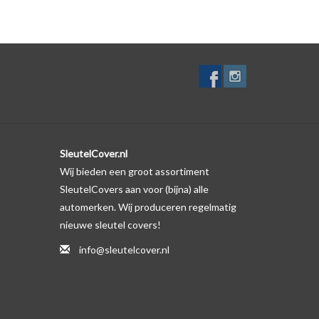
lf. Er is echter wel een uitsparing gemaakt in het
te gevallen op de originele autosleutel behuizing wel
ductfoto te kijken of er een logo zichtbaar is.
SleutelCover.nl
Wij bieden een groot assortiment
SleutelCovers aan voor (bijna) alle
automerken. Wij produceren regelmatig
nieuwe sleutel covers!
info@sleutelcover.nl