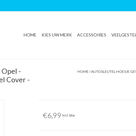
HOME
KIES UW MERK
ACCESSOIRES
VEELGESTE
 Opel -
HOME
/
AUTOSLEUTEL HOESJE GES
el Cover -
€6,99
Incl. btw