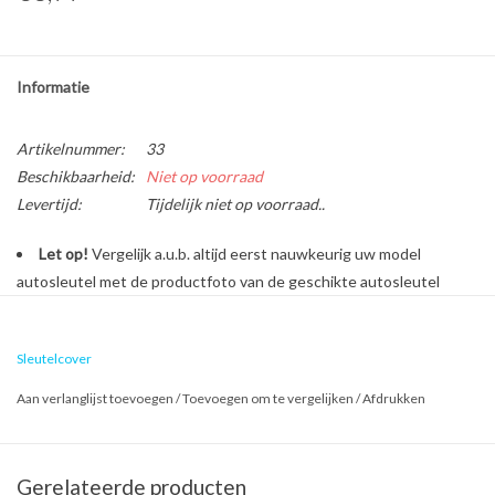
Informatie
Artikelnummer:
33
Beschikbaarheid:
Niet op voorraad
Levertijd:
Tijdelijk niet op voorraad..
Let op!
Vergelijk a.u.b. altijd eerst nauwkeurig uw model
autosleutel met de productfoto van de geschikte autosleutel
behuizing voordat u een bestelling plaatst.
Sleutelcover
Bescherm en personaliseer uw autosleutel met een stijlvol
Aan verlanglijst toevoegen
/
Toevoegen om te vergelijken
/
Afdrukken
autosleutel hoesje!
Is de behuizing van uw Smart autosleutel versleten of beschadigd?
Geen zorgen, want dure reparatiekosten zijn vanaf nu verleden
Gerelateerde producten