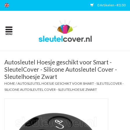
0 Artikelen - €0,00
Home
Kies uw merk
Accessoires
Autosleutel Hoesje geschikt voor Smart -
SleutelCover - Silicone Autosleutel Cover -
Sleutelhoesje Zwart
Veelgestelde vragen
HOME
/
AUTOSLEUTEL HOESJE GESCHIKT VOOR SMART - SLEUTELCOVER -
SILICONE AUTOSLEUTEL COVER - SLEUTELHOESJE ZWART
Contact