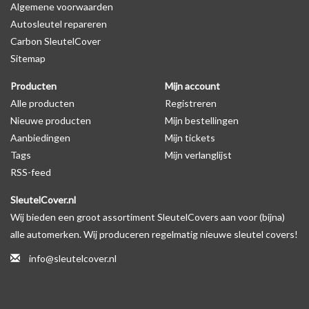
Algemene voorwaarden
Levering
Autosleutel repareren
Voor 16:00 besteld = Dezelfde dag verzonden
Carbon SleutelCover
Verzending naar België: 1/3 werkdagen
Sitemap
Specificaties
Producten
Mijn account
Merk: SleutelCover
Alle producten
Registreren
Geschikt voor: Smart
Nieuwe producten
Mijn bestellingen
Gewicht: 20g
Aanbiedingen
Mijn tickets
Materiaal: Siliconen
Tags
Mijn verlanglijst
RSS-feed
Geschikt voor o.a. de volgende modellen:
SleutelCover.nl
* Afhankelijk van het bouwjaar
Wij bieden een groot assortiment SleutelCovers aan voor (bijna)
* Controleer
altijd
alsnog eerst uw model sleutel met het
alle automerken. Wij produceren regelmatig nieuwe sleutel covers!
voorbeeld in de productfoto's
info@sleutelcover.nl
Smart City-Coupé, Smart Forfour, Smart Fortwo, Smart Roadster.