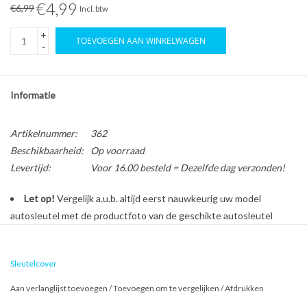
€4,99
€6,99
Incl. btw
+
TOEVOEGEN AAN WINKELWAGEN
-
Informatie
Artikelnummer:
362
Beschikbaarheid:
Op voorraad
Levertijd:
Voor 16.00 besteld = Dezelfde dag verzonden!
Let op!
Vergelijk a.u.b. altijd eerst nauwkeurig uw model
autosleutel met de productfoto van de geschikte autosleutel
behuizing voordat u een bestelling plaatst.
Sleutelcover
Bescherm en personaliseer uw autosleutel met een stijlvol
Aan verlanglijst toevoegen
/
Toevoegen om te vergelijken
/
Afdrukken
autosleutel hoesje!