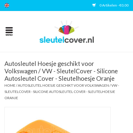
0 Artikelen - €0,00
Home
Kies uw merk
Accessoires
Autosleutel Hoesje geschikt voor
Volkswagen / VW - SleutelCover - Silicone
Autosleutel Cover - Sleutelhoesje Oranje
Veelgestelde vragen
HOME
/
AUTOSLEUTEL HOESJE GESCHIKT VOOR VOLKSWAGEN / VW -
SLEUTELCOVER - SILICONE AUTOSLEUTEL COVER - SLEUTELHOESJE
Contact
ORANJE