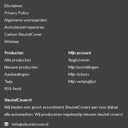
Disclaimer
autosleutel behuizing wel zichtbaar is. U kunt dit zelf nagaan door
Privacy Policy
op de productfoto te kijken of er een logo zichtbaar is.
Algemene voorwaarden
Autosleutel repareren
Levering
Carbon SleutelCover
Voor 16:00 besteld = Dezelfde dag verzonden
Sitemap
Verzending naar België: 1/3 werkdagen
Producten
Mijn account
Specificaties
Alle producten
Registreren
Merk: SleutelCover
Nieuwe producten
Mijn bestellingen
Geschikt voor: Volkswagen
Aanbiedingen
Mijn tickets
Gewicht: 20g
Tags
Mijn verlanglijst
Materiaal: Siliconen
RSS-feed
SleutelCover.nl
Geschikt voor o.a. de volgende modellen:
Wij bieden een groot assortiment SleutelCovers aan voor (bijna)
* Afhankelijk van het bouwjaar
alle automerken. Wij produceren regelmatig nieuwe sleutel covers!
* Controleer
altijd
alsnog eerst uw model sleutel met het
info@sleutelcover.nl
voorbeeld in de productfoto's