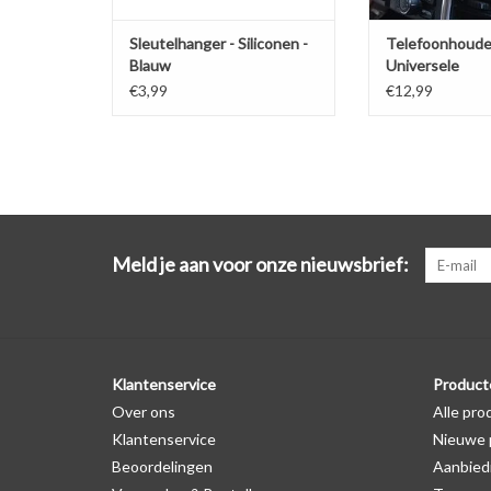
Sleutelhanger - Siliconen -
Telefoonhoude
Blauw
Universele
ventilatiehoud
€3,99
€12,99
Meld je aan voor onze nieuwsbrief:
Klantenservice
Product
Over ons
Alle pro
Klantenservice
Nieuwe 
Beoordelingen
Aanbied