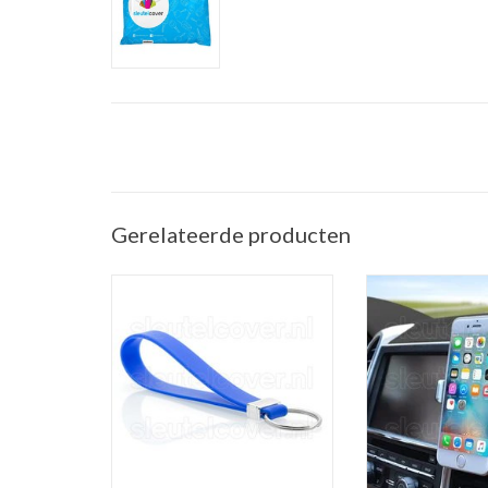
Gerelateerde producten
Sleutelhanger auto - Silicone -
Telefoonhouder ve
Blauw
(Universele telef
in de a
TOEVOEGEN AAN WINKELWAGEN
TOEVOEGEN AAN