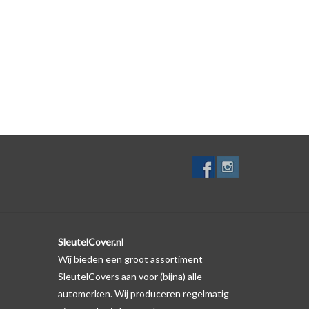
ver zelf. Er is echter wel een uitsparing gemaakt in
meeste gevallen op de originele autosleutel behuizing
 productfoto te kijken of er een logo zichtbaar is.
SleutelCover.nl
Wij bieden een groot assortiment
SleutelCovers aan voor (bijna) alle
automerken. Wij produceren regelmatig