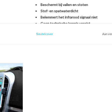
Beschermt bij vallen en stoten
Stof- en spatwaterdicht
Belemmert het infrarood signaal niet
Geen technische kennis vereist
Sleutelcover
Aan ver
Het monteren van de SleutelCover is héél eenvou
originele Alfa Romeo autosleutel. U hoeft zich d
van een nieuwe sleutel, het overzetten van ond
In een handomdraai is uw sleutel beschermd én o
ntilatierooster
oon houder voor
Kies voor stijl, gemak en bescherming in één met
uto)
Met de SleutelCover beschermt u uw autosleutel t
 WINKELWAGEN
terwijl u tegelijkertijd de uitstraling van uw sle
echte eyecatcher door te kiezen uit onze brede se
voor een strak zwart design of een opvallend fell
weer als nieuw uit.