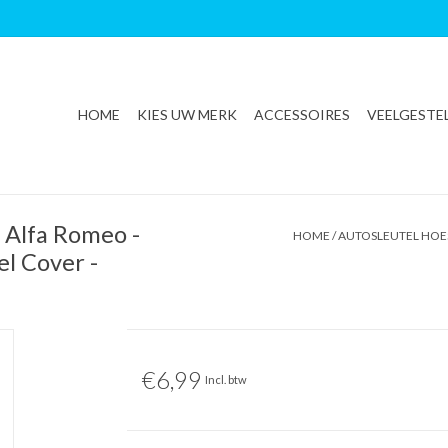
HOME
KIES UW MERK
ACCESSOIRES
VEELGESTE
 Alfa Romeo -
HOME
/
AUTOSLEUTEL HOES
el Cover -
€6,99
Incl. btw