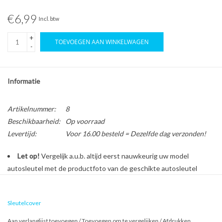
€6,99
Incl. btw
+
TOEVOEGEN AAN WINKELWAGEN
-
Informatie
Artikelnummer:
8
Beschikbaarheid:
Op voorraad
Levertijd:
Voor 16.00 besteld = Dezelfde dag verzonden!
Let op!
Vergelijk a.u.b. altijd eerst nauwkeurig uw model
autosleutel met de productfoto van de geschikte autosleutel
behuizing voordat u een bestelling plaatst.
Sleutelcover
Bescherm en personaliseer uw autosleutel met een stijlvol
Aan verlanglijst toevoegen
/
Toevoegen om te vergelijken
/
Afdrukken