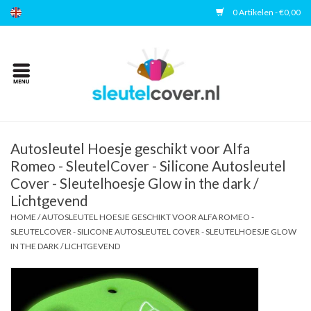
0 Artikelen - €0,00
Home
Kies uw merk
Accessoires
Autosleutel Hoesje geschikt voor Alfa
Romeo - SleutelCover - Silicone Autosleutel
Cover - Sleutelhoesje Glow in the dark /
Veelgestelde vragen
Lichtgevend
HOME
/
AUTOSLEUTEL HOESJE GESCHIKT VOOR ALFA ROMEO -
Contact
SLEUTELCOVER - SILICONE AUTOSLEUTEL COVER - SLEUTELHOESJE GLOW
IN THE DARK / LICHTGEVEND