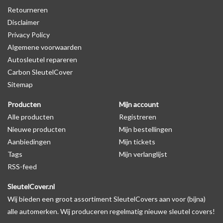
Retourneren
waardoor het logo in de meeste gevallen op de originele
Disclaimer
autosleutel behuizing wel zichtbaar is. U kunt dit zelf nagaan door
Privacy Policy
op de productfoto te kijken of er een logo zichtbaar is.
Algemene voorwaarden
Autosleutel repareren
Levering
Carbon SleutelCover
Voor 16:00 besteld = Dezelfde dag verzonden
Sitemap
Verzending naar België: 1/3 werkdagen
Producten
Mijn account
Specificaties
Alle producten
Registreren
Merk: SleutelCover
Nieuwe producten
Mijn bestellingen
Geschikt voor: Alfa Romeo
Aanbiedingen
Mijn tickets
Gewicht: 20g
Tags
Mijn verlanglijst
Materiaal: Siliconen
RSS-feed
SleutelCover.nl
Geschikt voor o.a. de volgende modellen:
Wij bieden een groot assortiment SleutelCovers aan voor (bijna)
* Afhankelijk van het bouwjaar
alle automerken. Wij produceren regelmatig nieuwe sleutel covers!
* Controleer
altijd
alsnog eerst uw model sleutel met het