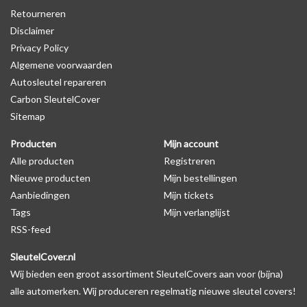
Retourneren
waardoor het logo in de meeste gevallen op de originele
Disclaimer
autosleutel behuizing wel zichtbaar is. U kunt dit zelf nagaan door
Privacy Policy
op de productfoto te kijken of er een logo zichtbaar is.
Algemene voorwaarden
Autosleutel repareren
Levering
Carbon SleutelCover
Voor 16:00 besteld = Dezelfde dag verzonden
Sitemap
Verzending naar België: 1/3 werkdagen
Producten
Mijn account
Specificaties
Alle producten
Registreren
Merk: SleutelCover
Nieuwe producten
Mijn bestellingen
Geschikt voor: Alfa Romeo
Aanbiedingen
Mijn tickets
Gewicht: 20g
Tags
Mijn verlanglijst
Materiaal: Siliconen
RSS-feed
SleutelCover.nl
Geschikt voor o.a. de volgende modellen:
Wij bieden een groot assortiment SleutelCovers aan voor (bijna)
* Afhankelijk van het bouwjaar
alle automerken. Wij produceren regelmatig nieuwe sleutel covers!
* Controleer
altijd
alsnog eerst uw model sleutel met het