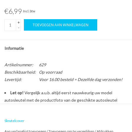
€6,99
Incl. btw
+
TOEVOEGEN AAN WINKELWAGEN
-
Informatie
Artikelnummer:
629
Beschikbaarheid:
Op voorraad
Levertijd:
Voor 16.00 besteld = Dezelfde dag verzonden!
Let op!
Vergelijk a.u.b. altijd eerst nauwkeurig uw model
autosleutel met de productfoto van de geschikte autosleutel
behuizing voordat u een bestelling plaatst.
Sleutelcover
Bescherm en personaliseer uw autosleutel met een stijlvol
Aan verlanglijst toevoegen
/
Toevoegen om te vergelijken
/
Afdrukken