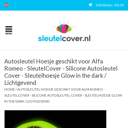
0 Artikelen - €0,00
Home
Kies uw merk
Accessoires
Autosleutel Hoesje geschikt voor Alfa
Romeo - SleutelCover - Silicone Autosleutel
Cover - Sleutelhoesje Glow in the dark /
Veelgestelde vragen
Lichtgevend
HOME
/
AUTOSLEUTEL HOESJE GESCHIKT VOOR ALFA ROMEO -
Contact
SLEUTELCOVER - SILICONE AUTOSLEUTEL COVER - SLEUTELHOESJE GLOW
IN THE DARK / LICHTGEVEND