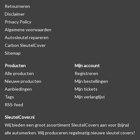
Retourneren
waardoor het logo in de meeste gevallen op de originele
Disclaimer
autosleutel behuizing wel zichtbaar is. U kunt dit zelf nagaan door
Privacy Policy
op de productfoto te kijken of er een logo zichtbaar is.
Algemene voorwaarden
Autosleutel repareren
Levering
Carbon SleutelCover
Voor 16:00 besteld = Dezelfde dag verzonden
Sitemap
Verzending naar België: 1/3 werkdagen
Producten
Mijn account
Specificaties
Alle producten
Registreren
Merk: SleutelCover
Nieuwe producten
Mijn bestellingen
Geschikt voor: Alfa Romeo
Aanbiedingen
Mijn tickets
Gewicht: 20g
Tags
Mijn verlanglijst
Materiaal: Siliconen
RSS-feed
SleutelCover.nl
Geschikt voor o.a. de volgende modellen:
Wij bieden een groot assortiment SleutelCovers aan voor (bijna)
* Afhankelijk van het bouwjaar
alle automerken. Wij produceren regelmatig nieuwe sleutel covers!
* Controleer
altijd
alsnog eerst uw model sleutel met het