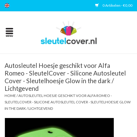
0 Artikelen - €0,00
Home
Kies uw merk
Accessoires
Autosleutel Hoesje geschikt voor Alfa
Romeo - SleutelCover - Silicone Autosleutel
Cover - Sleutelhoesje Glow in the dark /
Veelgestelde vragen
Lichtgevend
HOME
/
AUTOSLEUTEL HOESJE GESCHIKT VOOR ALFA ROMEO -
Contact
SLEUTELCOVER - SILICONE AUTOSLEUTEL COVER - SLEUTELHOESJE GLOW
IN THE DARK / LICHTGEVEND