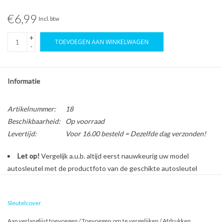
€6,99
Incl. btw
+
TOEVOEGEN AAN WINKELWAGEN
-
Informatie
Artikelnummer:
18
Beschikbaarheid:
Op voorraad
Levertijd:
Voor 16.00 besteld = Dezelfde dag verzonden!
Let op!
Vergelijk a.u.b. altijd eerst nauwkeurig uw model
autosleutel met de productfoto van de geschikte autosleutel
behuizing voordat u een bestelling plaatst.
Sleutelcover
Bescherm en personaliseer uw autosleutel met een stijlvol
Aan verlanglijst toevoegen
/
Toevoegen om te vergelijken
/
Afdrukken