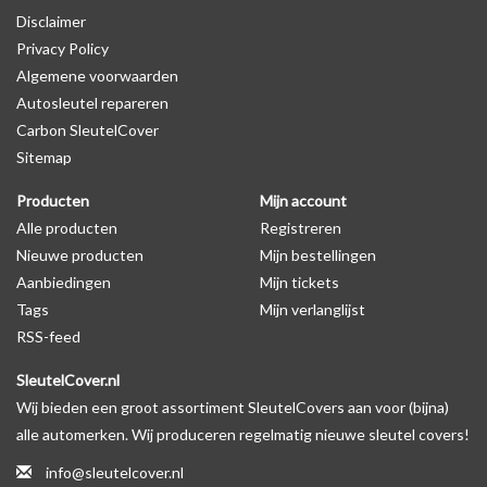
Disclaimer
autosleutel behuizing wel zichtbaar is. U kunt dit zelf nagaan door
Privacy Policy
op de productfoto te kijken of er een logo zichtbaar is.
Algemene voorwaarden
Autosleutel repareren
Levering
Carbon SleutelCover
Voor 16:00 besteld = Dezelfde dag verzonden
Sitemap
Verzending naar België: 1/3 werkdagen
Producten
Mijn account
Specificaties
Alle producten
Registreren
Merk: SleutelCover
Nieuwe producten
Mijn bestellingen
Geschikt voor: Alfa Romeo
Aanbiedingen
Mijn tickets
Gewicht: 20g
Tags
Mijn verlanglijst
Materiaal: Siliconen
RSS-feed
SleutelCover.nl
Geschikt voor o.a. de volgende modellen:
Wij bieden een groot assortiment SleutelCovers aan voor (bijna)
* Afhankelijk van het bouwjaar
alle automerken. Wij produceren regelmatig nieuwe sleutel covers!
* Controleer
altijd
alsnog eerst uw model sleutel met het
info@sleutelcover.nl
voorbeeld in de productfoto's