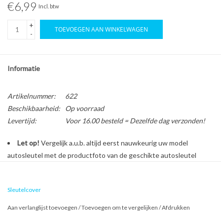
€6,99
Incl. btw
+
TOEVOEGEN AAN WINKELWAGEN
-
Informatie
Artikelnummer:
622
Beschikbaarheid:
Op voorraad
Levertijd:
Voor 16.00 besteld = Dezelfde dag verzonden!
Let op!
Vergelijk a.u.b. altijd eerst nauwkeurig uw model
autosleutel met de productfoto van de geschikte autosleutel
behuizing voordat u een bestelling plaatst.
Sleutelcover
Bescherm en personaliseer uw autosleutel met een stijlvol
Aan verlanglijst toevoegen
/
Toevoegen om te vergelijken
/
Afdrukken
autosleutel hoesje!