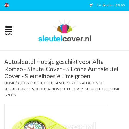
0 Artikelen - €0,00
Home
Kies uw merk
Accessoires
Autosleutel Hoesje geschikt voor Alfa
Romeo - SleutelCover - Silicone Autosleutel
Cover - Sleutelhoesje Lime groen
Veelgestelde vragen
HOME
/
AUTOSLEUTEL HOESJE GESCHIKT VOOR ALFA ROMEO -
SLEUTELCOVER - SILICONE AUTOSLEUTEL COVER - SLEUTELHOESJE LIME
Contact
GROEN