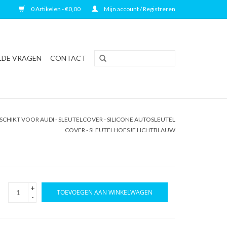
0 Artikelen - €0,00
Mijn account / Registreren
LDE VRAGEN
CONTACT
CHIKT VOOR AUDI - SLEUTELCOVER - SILICONE AUTOSLEUTEL
COVER - SLEUTELHOESJE LICHTBLAUW
+
TOEVOEGEN AAN WINKELWAGEN
-