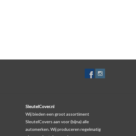
lf. Er is echter wel een uitsparing gemaakt in het
te gevallen op de originele autosleutel behuizing wel
ductfoto te kijken of er een logo zichtbaar is.
SleutelCover.nl
Wij bieden een groot assortiment
SleutelCovers aan voor (bijna) alle
automerken. Wij produceren regelmatig