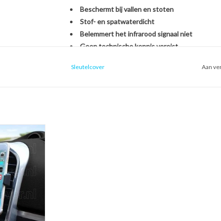
Beschermt bij vallen en stoten
Stof- en spatwaterdicht
Belemmert het infrarood signaal niet
Geen technische kennis vereist
Sleutelcover
Aan ver
Het monteren van de SleutelCover is héél eenvou
originele Audi autosleutel. U hoeft zich dus geen
een nieuwe sleutel, het overzetten van onderdel
een handomdraai is uw sleutel beschermd én opg
ntilatierooster
oon houder voor
Kies voor stijl, gemak en bescherming in één met
uto)
Met de SleutelCover beschermt u uw autosleutel t
 WINKELWAGEN
terwijl u tegelijkertijd de uitstraling van uw sle
echte eyecatcher door te kiezen uit onze brede se
voor een strak zwart design of een opvallend fell
weer als nieuw uit.