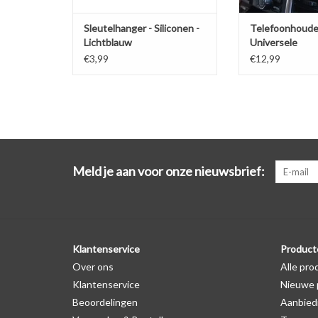
Sleutelhanger - Siliconen -
Telefoonhoude
Lichtblauw
Universele
ventilatiehoud
€3,99
€12,99
Meld je aan voor onze nieuwsbrief:
Klantenservice
Product
Over ons
Alle pro
Klantenservice
Nieuwe 
Beoordelingen
Aanbied