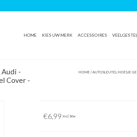
HOME
KIES UW MERK
ACCESSOIRES
VEELGESTE
 Audi -
HOME
/
AUTOSLEUTEL HOESJE GES
el Cover -
€6,99
Incl. btw