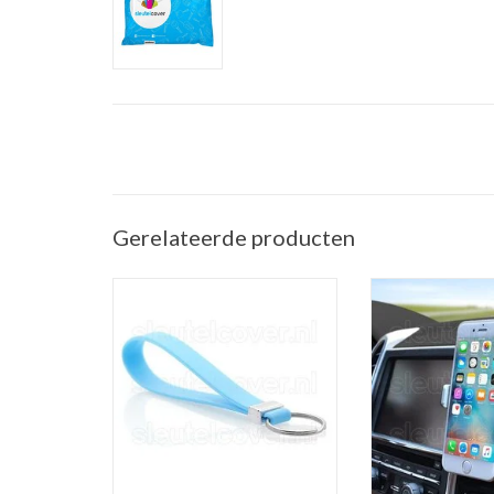
Gerelateerde producten
Sleutelhanger auto - Silicone -
Telefoonhouder ve
Lichtblauw
(Universele telef
in de a
TOEVOEGEN AAN WINKELWAGEN
TOEVOEGEN AAN