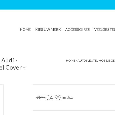
HOME
KIES UW MERK
ACCESSOIRES
VEELGESTE
 Audi -
HOME
/
AUTOSLEUTEL HOESJE GES
el Cover -
€4,99
€6,99
Incl. btw