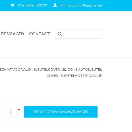
0 Artikelen - €0,00
Mijn account / Registreren
LDE VRAGEN
CONTACT
CHIKT VOOR AUDI - SLEUTELCOVER - SILICONE AUTOSLEUTEL
COVER - SLEUTELHOESJE ORANJE
+
TOEVOEGEN AAN WINKELWAGEN
-