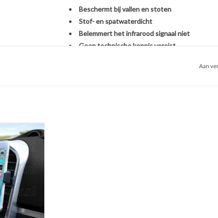
Beschermt bij vallen en stoten
Stof- en spatwaterdicht
Belemmert het infrarood signaal niet
Geen technische kennis vereist
Aan ver
Het monteren van de SleutelCover is héél eenvou
originele Audi autosleutel. U hoeft zich dus geen
een nieuwe sleutel, het overzetten van onderdel
een handomdraai is uw sleutel beschermd én opg
ntilatierooster
oon houder voor
Kies voor stijl, gemak en bescherming in één met
uto)
Met de SleutelCover beschermt u uw autosleutel t
 WINKELWAGEN
terwijl u tegelijkertijd de uitstraling van uw sle
echte eyecatcher door te kiezen uit onze brede se
voor een strak zwart design of een opvallend fell
weer als nieuw uit.