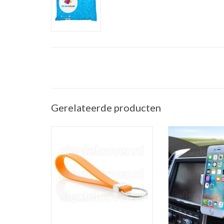
Gerelateerde producten
Sleutelhanger auto - Silicone -
Telefoonhouder ve
Oranje
(Universele telef
in de a
TOEVOEGEN AAN WINKELWAGEN
TOEVOEGEN AAN