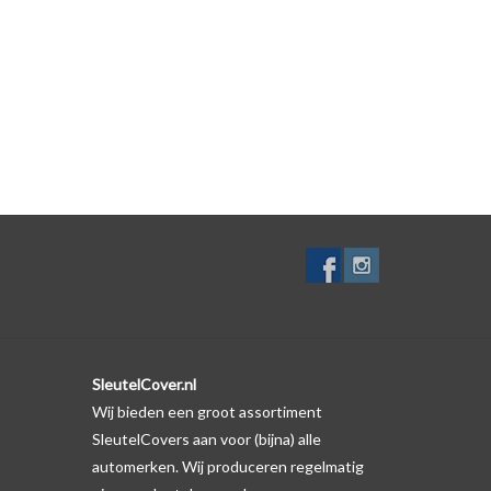
lf. Er is echter wel een uitsparing gemaakt in het
te gevallen op de originele autosleutel behuizing wel
ductfoto te kijken of er een logo zichtbaar is.
SleutelCover.nl
Wij bieden een groot assortiment
SleutelCovers aan voor (bijna) alle
automerken. Wij produceren regelmatig