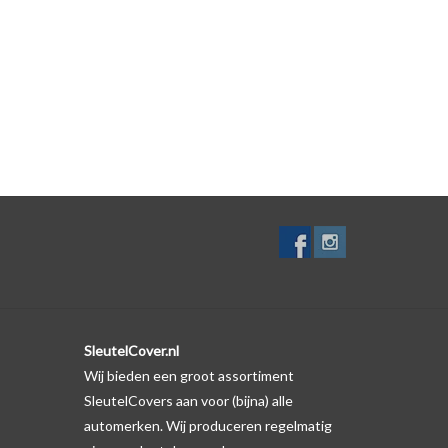
lf. Er is echter wel een uitsparing gemaakt in het
te gevallen op de originele autosleutel behuizing wel
ductfoto te kijken of er een logo zichtbaar is.
SleutelCover.nl
Wij bieden een groot assortiment
SleutelCovers aan voor (bijna) alle
automerken. Wij produceren regelmatig