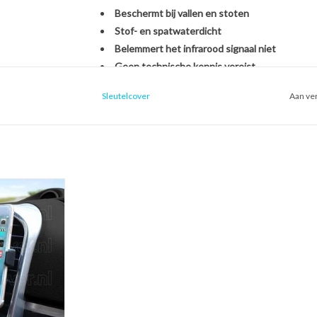
Beschermt bij vallen en stoten
Stof- en spatwaterdicht
Belemmert het infrarood signaal niet
Geen technische kennis vereist
Sleutelcover
Aan ver
Het monteren van de SleutelCover is héél eenvou
originele BMW autosleutel. U hoeft zich dus geen
een nieuwe sleutel, het overzetten van onderdel
een handomdraai is uw sleutel beschermd én opg
ntilatierooster
oon houder voor
Kies voor stijl, gemak en bescherming in één met
uto)
Met de SleutelCover beschermt u uw autosleutel t
 WINKELWAGEN
terwijl u tegelijkertijd de uitstraling van uw sle
echte eyecatcher door te kiezen uit onze brede se
voor een strak zwart design of een opvallend fell
weer als nieuw uit.