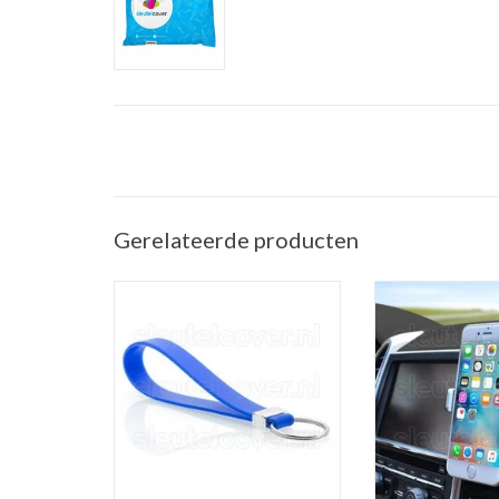
Gerelateerde producten
Sleutelhanger auto - Silicone -
Telefoonhouder ve
Blauw
(Universele telef
in de a
TOEVOEGEN AAN WINKELWAGEN
TOEVOEGEN AAN