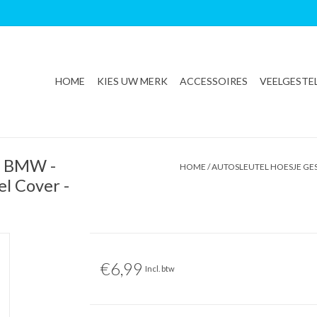
HOME
KIES UW MERK
ACCESSOIRES
VEELGESTE
or BMW -
HOME
/
AUTOSLEUTEL HOESJE GES
el Cover -
€6,99
Incl. btw