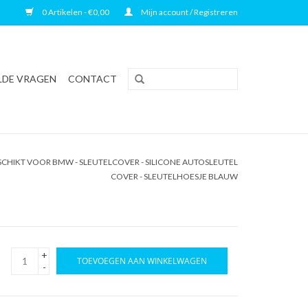
0 Artikelen - €0,00
Mijn account / Registreren
LDE VRAGEN
CONTACT
CHIKT VOOR BMW - SLEUTELCOVER - SILICONE AUTOSLEUTEL
COVER - SLEUTELHOESJE BLAUW
+
TOEVOEGEN AAN WINKELWAGEN
-