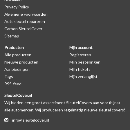
Privacy Policy
Algemene voorwaarden
Levering
Autosleutel repareren
Voor 16:00 besteld = Dezelfde dag verzonden
Carbon SleutelCover
Verzending naar België: 1/3 werkdagen
Sitemap
Specificaties
Producten
Mijn account
Merk: SleutelCover
Alle producten
Registreren
Geschikt voor: BMW
Nieuwe producten
Mijn bestellingen
Gewicht: 20g
Aanbiedingen
Mijn tickets
Materiaal: Siliconen
Tags
Mijn verlanglijst
RSS-feed
Geschikt voor o.a. de volgende modellen:
SleutelCover.nl
* Afhankelijk van het bouwjaar
Wij bieden een groot assortiment SleutelCovers aan voor (bijna)
* Controleer
altijd
alsnog eerst uw model sleutel met het
alle automerken. Wij produceren regelmatig nieuwe sleutel covers!
voorbeeld in de productfoto's
info@sleutelcover.nl
BMW 1-serie, BMW 2-serie, BMW 3-serie, BMW 4-serie, BMW 5-