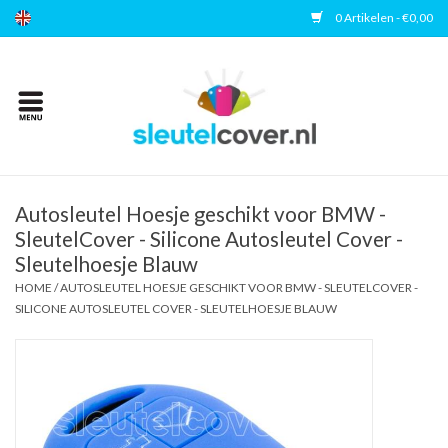
0 Artikelen - €0,00
Home
Kies uw merk
Accessoires
Autosleutel Hoesje geschikt voor BMW -
SleutelCover - Silicone Autosleutel Cover -
Sleutelhoesje Blauw
Veelgestelde vragen
HOME
/
AUTOSLEUTEL HOESJE GESCHIKT VOOR BMW - SLEUTELCOVER -
SILICONE AUTOSLEUTEL COVER - SLEUTELHOESJE BLAUW
Contact