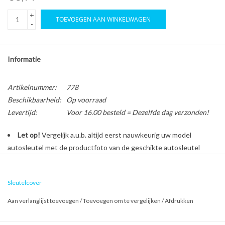
+
TOEVOEGEN AAN WINKELWAGEN
-
Informatie
Artikelnummer:
778
Beschikbaarheid:
Op voorraad
Levertijd:
Voor 16.00 besteld = Dezelfde dag verzonden!
Let op!
Vergelijk a.u.b. altijd eerst nauwkeurig uw model
autosleutel met de productfoto van de geschikte autosleutel
behuizing voordat u een bestelling plaatst.
Sleutelcover
Bescherm en personaliseer uw autosleutel met een stijlvol
Aan verlanglijst toevoegen
/
Toevoegen om te vergelijken
/
Afdrukken
autosleutel hoesje!
Is de behuizing van uw BMW autosleutel versleten of beschadigd?