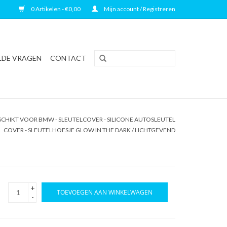
0 Artikelen - €0,00
Mijn account / Registreren
LDE VRAGEN
CONTACT
CHIKT VOOR BMW - SLEUTELCOVER - SILICONE AUTOSLEUTEL
COVER - SLEUTELHOESJE GLOW IN THE DARK / LICHTGEVEND
+
TOEVOEGEN AAN WINKELWAGEN
-