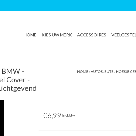
HOME
KIES UW MERK
ACCESSOIRES
VEELGESTE
or BMW -
HOME
/
AUTOSLEUTEL HOESJE GES
el Cover -
 Lichtgevend
€6,99
Incl. btw