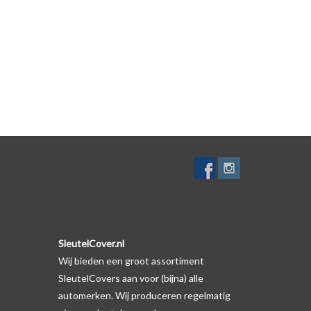
lf. Er is echter wel een uitsparing gemaakt in het
te gevallen op de originele autosleutel behuizing wel
ductfoto te kijken of er een logo zichtbaar is.
SleutelCover.nl
Wij bieden een groot assortiment
SleutelCovers aan voor (bijna) alle
automerken. Wij produceren regelmatig