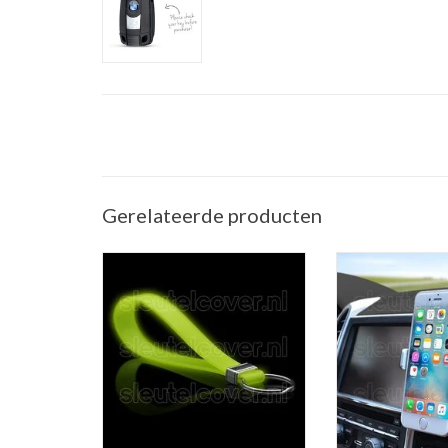
Gerelateerde producten
Sleutelhanger auto - Silicone -
Telefoonhouder ve
Glow in the dark
(Universele telef
in de a
TOEVOEGEN AAN WINKELWAGEN
TOEVOEGEN AAN