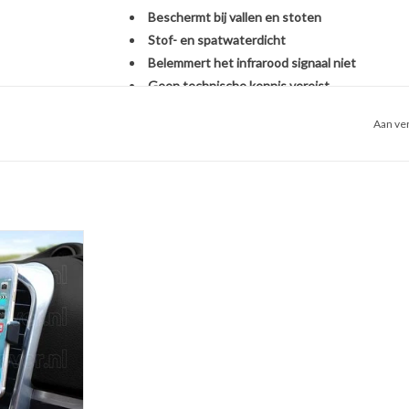
Beschermt bij vallen en stoten
Stof- en spatwaterdicht
Belemmert het infrarood signaal niet
Geen technische kennis vereist
Aan ver
Het monteren van de SleutelCover is héél eenvou
originele BMW autosleutel. U hoeft zich dus geen
een nieuwe sleutel, het overzetten van onderdel
een handomdraai is uw sleutel beschermd én opg
ntilatierooster
oon houder voor
Kies voor stijl, gemak en bescherming in één met
uto)
Met de SleutelCover beschermt u uw autosleutel t
 WINKELWAGEN
terwijl u tegelijkertijd de uitstraling van uw sle
echte eyecatcher door te kiezen uit onze brede se
voor een strak zwart design of een opvallend fell
weer als nieuw uit.