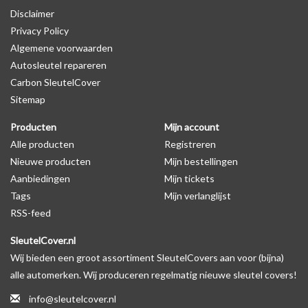
Disclaimer
productfoto te kijken of er een logo zichtbaar is.
Privacy Policy
Algemene voorwaarden
Levering
Autosleutel repareren
Voor 16:00 besteld = Dezelfde dag verzonden
Carbon SleutelCover
Verzending naar België: 1/3 werkdagen
Sitemap
Specificaties
Producten
Mijn account
Merk: SleutelCover
Alle producten
Registreren
Geschikt voor: BMW
Nieuwe producten
Mijn bestellingen
Gewicht: 20g
Aanbiedingen
Mijn tickets
Materiaal: Siliconen
Tags
Mijn verlanglijst
RSS-feed
Geschikt voor o.a. de volgende modellen:
SleutelCover.nl
* Afhankelijk van het bouwjaar
Wij bieden een groot assortiment SleutelCovers aan voor (bijna)
* Controleer
altijd
alsnog eerst uw model sleutel met het
alle automerken. Wij produceren regelmatig nieuwe sleutel covers!
voorbeeld in de productfoto's
info@sleutelcover.nl