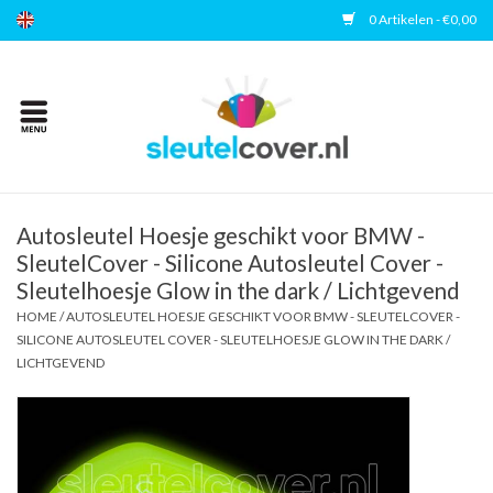
0 Artikelen - €0,00
Home
Kies uw merk
Accessoires
Autosleutel Hoesje geschikt voor BMW -
SleutelCover - Silicone Autosleutel Cover -
Sleutelhoesje Glow in the dark / Lichtgevend
Veelgestelde vragen
HOME
/
AUTOSLEUTEL HOESJE GESCHIKT VOOR BMW - SLEUTELCOVER -
SILICONE AUTOSLEUTEL COVER - SLEUTELHOESJE GLOW IN THE DARK /
Contact
LICHTGEVEND