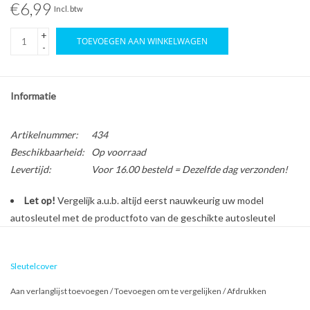
€6,99
Incl. btw
+
TOEVOEGEN AAN WINKELWAGEN
-
Informatie
Artikelnummer:
434
Beschikbaarheid:
Op voorraad
Levertijd:
Voor 16.00 besteld = Dezelfde dag verzonden!
Let op!
Vergelijk a.u.b. altijd eerst nauwkeurig uw model
autosleutel met de productfoto van de geschikte autosleutel
behuizing voordat u een bestelling plaatst.
Sleutelcover
Bescherm en personaliseer uw autosleutel met een stijlvol
Aan verlanglijst toevoegen
/
Toevoegen om te vergelijken
/
Afdrukken
autosleutel hoesje!