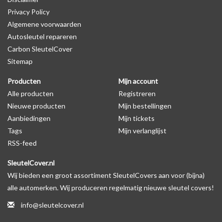
Privacy Policy
Algemene voorwaarden
Levering
Autosleutel repareren
Voor 16:00 besteld = Dezelfde dag verzonden
Carbon SleutelCover
Verzending naar België: 1/3 werkdagen
Sitemap
Specificaties
Producten
Mijn account
Merk: SleutelCover
Alle producten
Registreren
Geschikt voor: BMW
Nieuwe producten
Mijn bestellingen
Gewicht: 20g
Aanbiedingen
Mijn tickets
Materiaal: Siliconen
Tags
Mijn verlanglijst
RSS-feed
Geschikt voor o.a. de volgende modellen:
SleutelCover.nl
* Afhankelijk van het bouwjaar
Wij bieden een groot assortiment SleutelCovers aan voor (bijna)
* Controleer
altijd
alsnog eerst uw model sleutel met het
alle automerken. Wij produceren regelmatig nieuwe sleutel covers!
voorbeeld in de productfoto's
info@sleutelcover.nl
BMW 1-serie, BMW 2-serie, BMW 3-serie, BMW 4-serie, BMW 5-