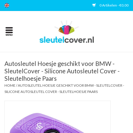
0 Artikelen - €0,00
Home
Kies uw merk
Accessoires
Autosleutel Hoesje geschikt voor BMW -
SleutelCover - Silicone Autosleutel Cover -
Sleutelhoesje Paars
Veelgestelde vragen
HOME
/
AUTOSLEUTEL HOESJE GESCHIKT VOOR BMW - SLEUTELCOVER -
SILICONE AUTOSLEUTEL COVER - SLEUTELHOESJE PAARS
Contact