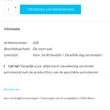
+
TOEVOEGEN AAN WINKELWAGEN
-
Informatie
Artikelnummer:
428
Beschikbaarheid:
Op voorraad
Levertijd:
Voor 16.00 besteld = Dezelfde dag verzonden!
Let op!
Vergelijk a.u.b. altijd eerst nauwkeurig uw model
autosleutel met de productfoto van de geschikte autosleutel
behuizing voordat u een bestelling plaatst.
Sleutelcover
Bescherm en personaliseer uw autosleutel met een stijlvol
Aan verlanglijst toevoegen
/
Toevoegen om te vergelijken
/
Afdrukken
autosleutel hoesje!
Is de behuizing van uw BMW autosleutel versleten of beschadigd?