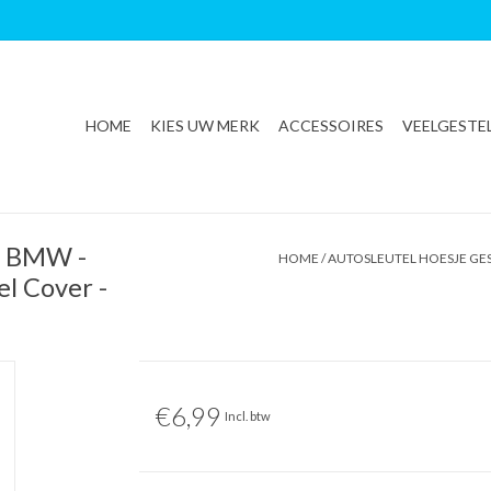
HOME
KIES UW MERK
ACCESSOIRES
VEELGESTE
or BMW -
HOME
/
AUTOSLEUTEL HOESJE GES
el Cover -
€6,99
Incl. btw