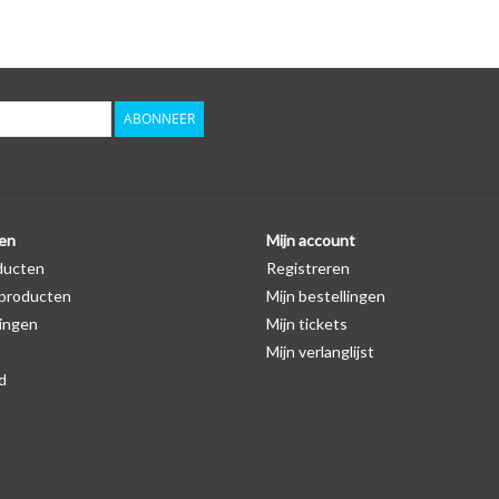
Logo
Er staat geen logo van BMW op de SleutelCover ze
autosleutel hoesje, waardoor het logo in de mees
zichtbaar is. U kunt dit zelf nagaan door op de pro
ABONNEER
Levering
Voor 16:00 besteld = Dezelfde dag verzonden
Verzending naar België: 1/3 werkdagen
en
Mijn account
ducten
Registreren
Specificaties
producten
Mijn bestellingen
Merk: SleutelCover
ingen
Mijn tickets
Geschikt voor: BMW
Mijn verlanglijst
Gewicht: 20g
d
Materiaal: Siliconen
Geschikt voor o.a. de volgende modellen:
* Afhankelijk van het bouwjaar