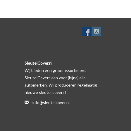
lf. Er is echter wel een uitsparing gemaakt in het
te gevallen op de originele autosleutel behuizing wel
ductfoto te kijken of er een logo zichtbaar is.
SleutelCover.nl
Wij bieden een groot assortiment
SleutelCovers aan voor (bijna) alle
automerken. Wij produceren regelmatig
nieuwe sleutel covers!
info@sleutelcover.nl