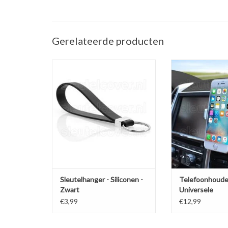
Gerelateerde producten
Sleutelhanger auto - Silicone -
Telefoonhouder ve
Zwart
(Universele telef
in de a
TOEVOEGEN AAN WINKELWAGEN
TOEVOEGEN AAN
Sleutelhanger - Siliconen -
Telefoonhoude
Zwart
Universele
ventilatiehoud
€3,99
€12,99