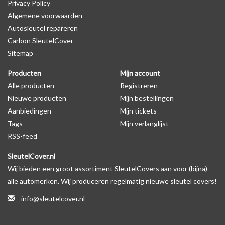
Privacy Policy
productfoto te kijken of er een logo zichtbaar is.
Algemene voorwaarden
Autosleutel repareren
Levering
Carbon SleutelCover
Voor 16:00 besteld = Dezelfde dag verzonden
Sitemap
Verzending naar België: 1/3 werkdagen
Producten
Mijn account
Specificaties
Alle producten
Registreren
Merk: SleutelCover
Nieuwe producten
Mijn bestellingen
Geschikt voor: Citroën
Aanbiedingen
Mijn tickets
Gewicht: 20g
Tags
Mijn verlanglijst
Materiaal: Siliconen
RSS-feed
SleutelCover.nl
Geschikt voor o.a. de volgende modellen:
Wij bieden een groot assortiment SleutelCovers aan voor (bijna)
* Afhankelijk van het bouwjaar
alle automerken. Wij produceren regelmatig nieuwe sleutel covers!
* Controleer
altijd
alsnog eerst uw model sleutel met het
info@sleutelcover.nl
voorbeeld in de productfoto's