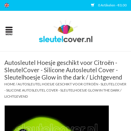
0 Artikelen - €0,00
Home
Kies uw merk
Accessoires
Autosleutel Hoesje geschikt voor Citroën -
SleutelCover - Silicone Autosleutel Cover -
Sleutelhoesje Glow in the dark / Lichtgevend
Veelgestelde vragen
HOME
/
AUTOSLEUTEL HOESJE GESCHIKT VOOR CITROËN - SLEUTELCOVER
- SILICONE AUTOSLEUTEL COVER - SLEUTELHOESJE GLOW IN THE DARK /
Contact
LICHTGEVEND