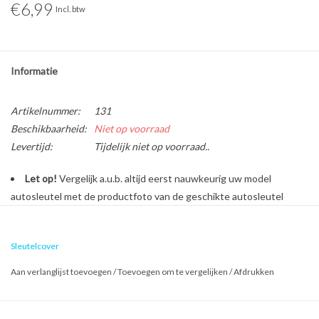
€6,99
Incl. btw
Informatie
Artikelnummer:
131
Beschikbaarheid:
Niet op voorraad
Levertijd:
Tijdelijk niet op voorraad..
Let op!
Vergelijk a.u.b. altijd eerst nauwkeurig uw model
autosleutel met de productfoto van de geschikte autosleutel
behuizing voordat u een bestelling plaatst.
Sleutelcover
Bescherm en personaliseer uw autosleutel met een stijlvol
Aan verlanglijst toevoegen
/
Toevoegen om te vergelijken
/
Afdrukken
autosleutel hoesje!
Is de behuizing van uw Citroën autosleutel versleten of
beschadigd? Geen zorgen, want dure reparatiekosten zijn vanaf nu