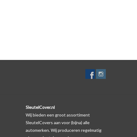
 zelf. Er is echter wel een uitsparing gemaakt in het
te gevallen op de originele autosleutel behuizing wel
ductfoto te kijken of er een logo zichtbaar is.
SleutelCover.nl
Wij bieden een groot assortiment
SleutelCovers aan voor (bijna) alle
automerken. Wij produceren regelmatig