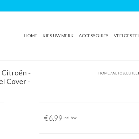
HOME
KIES UW MERK
ACCESSOIRES
VEELGESTE
Citroën -
HOME
/
AUTOSLEUTEL H
el Cover -
€6,99
Incl. btw