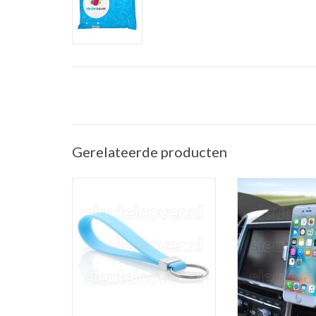
Gerelateerde producten
Sleutelhanger auto - Silicone -
Telefoonhouder ve
Lichtblauw
(Universele telef
in de a
TOEVOEGEN AAN WINKELWAGEN
TOEVOEGEN AAN