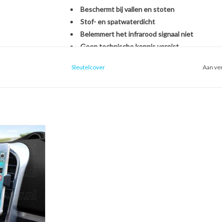
Beschermt bij vallen en stoten
Stof- en spatwaterdicht
Belemmert het infrarood signaal niet
Geen technische kennis vereist
Sleutelcover
Aan ver
Het monteren van de SleutelCover is héél eenvou
originele Citroën autosleutel. U hoeft zich dus g
een nieuwe sleutel, het overzetten van onderdel
een handomdraai is uw sleutel beschermd én opg
ntilatierooster
oon houder voor
Kies voor stijl, gemak en bescherming in één met
uto)
Met de SleutelCover beschermt u uw autosleutel t
 WINKELWAGEN
terwijl u tegelijkertijd de uitstraling van uw sle
echte eyecatcher door te kiezen uit onze brede se
voor een strak zwart design of een opvallend fell
weer als nieuw uit.