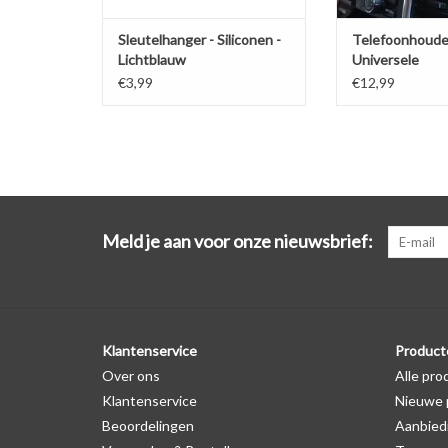
Sleutelhanger - Siliconen -
Telefoonhoude
Lichtblauw
Universele
ventilatiehoud
€3,99
€12,99
Meld je aan voor onze nieuwsbrief:
Klantenservice
Product
Over ons
Alle pro
Klantenservice
Nieuwe 
Beoordelingen
Aanbied