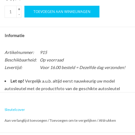
+
TOEVOEGEN AAN WINKELWAGEN
-
Informatie
Artikelnummer:
915
Beschikbaarheid:
Op voorraad
Levertijd:
Voor 16.00 besteld = Dezelfde dag verzonden!
Let op!
Vergelijk a.u.b. altijd eerst nauwkeurig uw model
autosleutel met de productfoto van de geschikte autosleutel
behuizing voordat u een bestelling plaatst.
Sleutelcover
Bescherm en personaliseer uw autosleutel met een stijlvol
Aan verlanglijst toevoegen
/
Toevoegen om te vergelijken
/
Afdrukken
autosleutel hoesje!
Is de behuizing van uw Citroën autosleutel versleten of