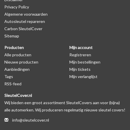
Privacy Policy
productfoto te kijken of er een logo zichtbaar is.
Algemene voorwaarden
Autosleutel repareren
Levering
Carbon SleutelCover
Voor 16:00 besteld = Dezelfde dag verzonden
Sitemap
Verzending naar België: 1/3 werkdagen
Producten
Mijn account
Specificaties
Alle producten
Registreren
Merk: SleutelCover
Nieuwe producten
Mijn bestellingen
Geschikt voor: Citroën
Aanbiedingen
Mijn tickets
Gewicht: 20g
Tags
Mijn verlanglijst
Materiaal: Siliconen
RSS-feed
SleutelCover.nl
Geschikt voor o.a. de volgende modellen:
Wij bieden een groot assortiment SleutelCovers aan voor (bijna)
* Afhankelijk van het bouwjaar
alle automerken. Wij produceren regelmatig nieuwe sleutel covers!
* Controleer
altijd
alsnog eerst uw model sleutel met het
info@sleutelcover.nl
voorbeeld in de productfoto's