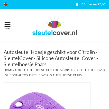
0 Artikelen - €0,00
Home
Kies uw merk
Accessoires
Autosleutel Hoesje geschikt voor Citroën -
SleutelCover - Silicone Autosleutel Cover -
Sleutelhoesje Paars
Veelgestelde vragen
HOME
/
AUTOSLEUTEL HOESJE GESCHIKT VOOR CITROËN - SLEUTELCOVER
- SILICONE AUTOSLEUTEL COVER - SLEUTELHOESJE PAARS
Contact