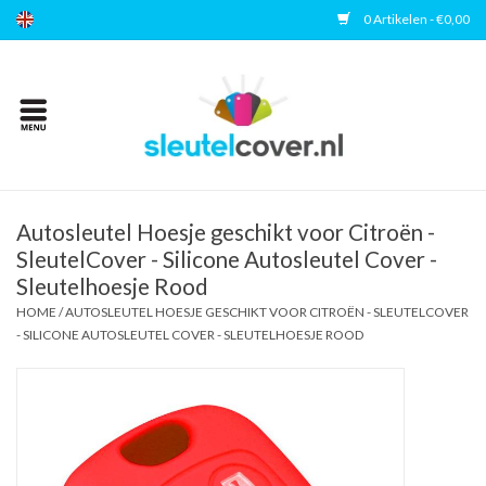
0 Artikelen - €0,00
Home
Kies uw merk
Accessoires
Autosleutel Hoesje geschikt voor Citroën -
SleutelCover - Silicone Autosleutel Cover -
Sleutelhoesje Rood
Veelgestelde vragen
HOME
/
AUTOSLEUTEL HOESJE GESCHIKT VOOR CITROËN - SLEUTELCOVER
- SILICONE AUTOSLEUTEL COVER - SLEUTELHOESJE ROOD
Contact