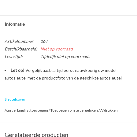
Informatie
Artikelnummer:
167
Beschikbaarheid:
Niet op voorraad
Levertijd:
Tijdelijk niet op voorraad..
Let op!
Vergelijk a.u.b. altijd eerst nauwkeurig uw model
autosleutel met de productfoto van de geschikte autosleutel
behuizing voordat u een bestelling plaatst.
Sleutelcover
Bescherm en personaliseer uw autosleutel met een stijlvol
Aan verlanglijst toevoegen
/
Toevoegen om te vergelijken
/
Afdrukken
autosleutel hoesje!
Is de behuizing van uw Citroën autosleutel versleten of
beschadigd? Geen zorgen, want dure reparatiekosten zijn vanaf nu
Gerelateerde producten