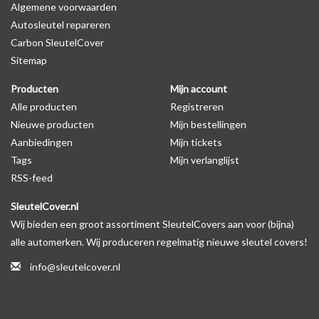
Algemene voorwaarden
Autosleutel repareren
Levering
Carbon SleutelCover
Voor 16:00 besteld = Dezelfde dag verzonden
Sitemap
Verzending naar België: 1/3 werkdagen
Producten
Mijn account
Specificaties
Alle producten
Registreren
Merk: SleutelCover
Nieuwe producten
Mijn bestellingen
Geschikt voor: Citroën
Aanbiedingen
Mijn tickets
Gewicht: 20g
Tags
Mijn verlanglijst
Materiaal: Siliconen
RSS-feed
SleutelCover.nl
Geschikt voor o.a. de volgende modellen:
Wij bieden een groot assortiment SleutelCovers aan voor (bijna)
* Afhankelijk van het bouwjaar
alle automerken. Wij produceren regelmatig nieuwe sleutel covers!
* Controleer
altijd
alsnog eerst uw model sleutel met het
info@sleutelcover.nl
voorbeeld in de productfoto's
Citroën Berlingo, Citroën C1, Citroën C2, Citroën C3, Citroën C3