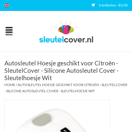
0 Artikelen - €0,00
Home
Kies uw merk
Accessoires
Autosleutel Hoesje geschikt voor Citroën -
SleutelCover - Silicone Autosleutel Cover -
Sleutelhoesje Wit
Veelgestelde vragen
HOME
/
AUTOSLEUTEL HOESJE GESCHIKT VOOR CITROËN - SLEUTELCOVER
- SILICONE AUTOSLEUTEL COVER - SLEUTELHOESJE WIT
Contact