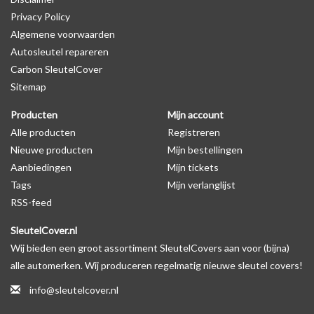
Privacy Policy
productfoto te kijken of er een logo zichtbaar is.
Algemene voorwaarden
Autosleutel repareren
Levering
Carbon SleutelCover
Voor 16:00 besteld = Dezelfde dag verzonden
Sitemap
Verzending naar België: 1/3 werkdagen
Producten
Mijn account
Specificaties
Alle producten
Registreren
Merk: SleutelCover
Nieuwe producten
Mijn bestellingen
Geschikt voor: Citroën
Aanbiedingen
Mijn tickets
Gewicht: 20g
Tags
Mijn verlanglijst
Materiaal: Siliconen
RSS-feed
SleutelCover.nl
Geschikt voor o.a. de volgende modellen:
Wij bieden een groot assortiment SleutelCovers aan voor (bijna)
* Afhankelijk van het bouwjaar
alle automerken. Wij produceren regelmatig nieuwe sleutel covers!
* Controleer
altijd
alsnog eerst uw model sleutel met het
info@sleutelcover.nl
voorbeeld in de productfoto's