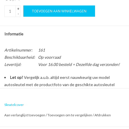
+
TOEVOEGEN AAN WINKELWAGEN
-
Informatie
Artikelnummer:
161
Beschikbaarheid:
Op voorraad
Levertijd:
Voor 16.00 besteld = Dezelfde dag verzonden!
Let op!
Vergelijk a.u.b. altijd eerst nauwkeurig uw model
autosleutel met de productfoto van de geschikte autosleutel
behuizing voordat u een bestelling plaatst.
Sleutelcover
Bescherm en personaliseer uw autosleutel met een stijlvol
Aan verlanglijst toevoegen
/
Toevoegen om te vergelijken
/
Afdrukken
autosleutel hoesje!
Is de behuizing van uw Citroën autosleutel versleten of