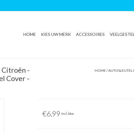
HOME
KIES UW MERK
ACCESSOIRES
VEELGESTE
Citroën -
HOME
/
AUTOSLEUTEL H
el Cover -
€6,99
Incl. btw