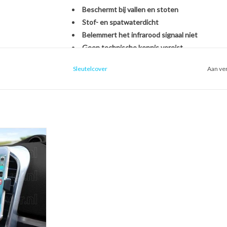
Beschermt bij vallen en stoten
Stof- en spatwaterdicht
Belemmert het infrarood signaal niet
Geen technische kennis vereist
Sleutelcover
Aan ver
Het monteren van de SleutelCover is héél eenvou
originele Citroën autosleutel. U hoeft zich dus g
een nieuwe sleutel, het overzetten van onderdel
een handomdraai is uw sleutel beschermd én opg
ntilatierooster
oon houder voor
Kies voor stijl, gemak en bescherming in één met
uto)
Met de SleutelCover beschermt u uw autosleutel t
 WINKELWAGEN
terwijl u tegelijkertijd de uitstraling van uw sle
echte eyecatcher door te kiezen uit onze brede se
voor een strak zwart design of een opvallend fell
weer als nieuw uit.