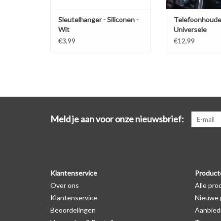
Sleutelhanger - Siliconen -
Telefoonhoude
Wit
Universele
ventilatiehoud
€3,99
€12,99
Meld je aan voor onze nieuwsbrief:
Klantenservice
Product
Over ons
Alle pro
Klantenservice
Nieuwe 
Beoordelingen
Aanbied