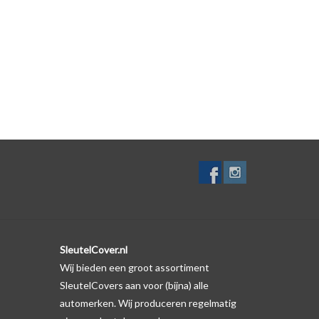
 zelf. Er is echter wel een uitsparing gemaakt in het
te gevallen op de originele autosleutel behuizing wel
ductfoto te kijken of er een logo zichtbaar is.
SleutelCover.nl
Wij bieden een groot assortiment
SleutelCovers aan voor (bijna) alle
automerken. Wij produceren regelmatig