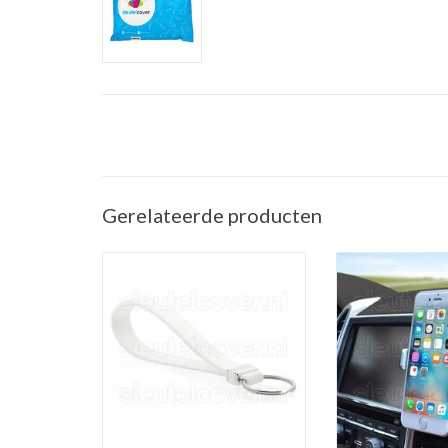
Gerelateerde producten
Sleutelhanger auto - Silicone - Wit
Telefoonhouder ve
(Universele telef
TOEVOEGEN AAN WINKELWAGEN
in de a
TOEVOEGEN AAN