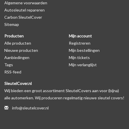
Algemene voorwaarden
Autosleutel repareren
Levering
Carbon SleutelCover
Voor 16:00 besteld = Dezelfde dag verzonden
Sitemap
Verzending naar België: 1/3 werkdagen
Producten
Mijn account
Specificaties
Alle producten
Registreren
Merk: SleutelCover
Nieuwe producten
Mijn bestellingen
Geschikt voor: Citroën
Aanbiedingen
Mijn tickets
Gewicht: 20g
Tags
Mijn verlanglijst
Materiaal: Siliconen
RSS-feed
SleutelCover.nl
Geschikt voor o.a. de volgende modellen:
Wij bieden een groot assortiment SleutelCovers aan voor (bijna)
* Afhankelijk van het bouwjaar
alle automerken. Wij produceren regelmatig nieuwe sleutel covers!
* Controleer
altijd
alsnog eerst uw model sleutel met het
info@sleutelcover.nl
voorbeeld in de productfoto's
Citroën Berlingo, Citroën C1, Citroën C2, Citroën C3, Citroën C3