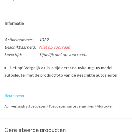
Informatie
Artikelnummer:
1029
Beschikbaarheid:
Niet op voorraad
Levertijd:
Tijdelijk niet op voorraad..
Let op!
Vergelijk a.u.b. altijd eerst nauwkeurig uw model
autosleutel met de productfoto van de geschikte autosleutel
behuizing voordat u een bestelling plaatst.
Sleutelcover
Bescherm en personaliseer uw autosleutel met een stijlvol
Aan verlanglijst toevoegen
/
Toevoegen om te vergelijken
/
Afdrukken
autosleutel hoesje!
Is de behuizing van uw Citroën autosleutel versleten of
beschadigd? Geen zorgen, want dure reparatiekosten zijn vanaf nu
Gerelateerde producten