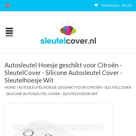
0 Artikelen - €0,00
Home
Kies uw merk
Accessoires
Autosleutel Hoesje geschikt voor Citroën -
SleutelCover - Silicone Autosleutel Cover -
Sleutelhoesje Wit
Veelgestelde vragen
HOME
/
AUTOSLEUTEL HOESJE GESCHIKT VOOR CITROËN - SLEUTELCOVER
- SILICONE AUTOSLEUTEL COVER - SLEUTELHOESJE WIT
Contact