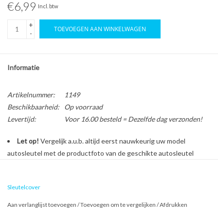
€6,99
Incl. btw
+
TOEVOEGEN AAN WINKELWAGEN
-
Informatie
Artikelnummer:
1149
Beschikbaarheid:
Op voorraad
Levertijd:
Voor 16.00 besteld = Dezelfde dag verzonden!
Let op!
Vergelijk a.u.b. altijd eerst nauwkeurig uw model
autosleutel met de productfoto van de geschikte autosleutel
behuizing voordat u een bestelling plaatst.
Sleutelcover
Bescherm en personaliseer uw autosleutel met een stijlvol
Aan verlanglijst toevoegen
/
Toevoegen om te vergelijken
/
Afdrukken
autosleutel hoesje!