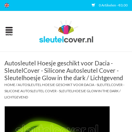
0 Artikelen - €0,00
Home
Kies uw merk
Accessoires
Autosleutel Hoesje geschikt voor Dacia -
SleutelCover - Silicone Autosleutel Cover -
Sleutelhoesje Glow in the dark / Lichtgevend
Veelgestelde vragen
HOME
/
AUTOSLEUTEL HOESJE GESCHIKT VOOR DACIA - SLEUTELCOVER -
SILICONE AUTOSLEUTEL COVER - SLEUTELHOESJE GLOW IN THE DARK /
Contact
LICHTGEVEND