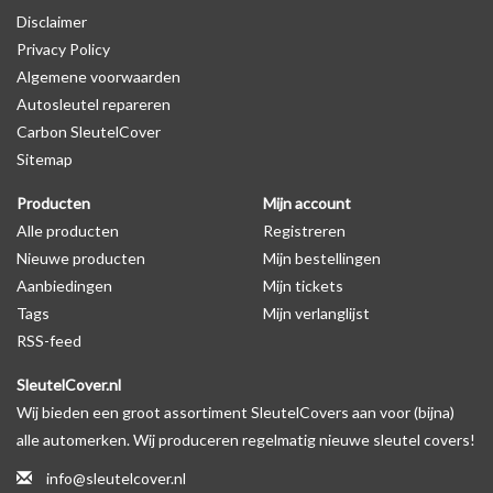
Disclaimer
productfoto te kijken of er een logo zichtbaar is.
Privacy Policy
Algemene voorwaarden
Levering
Autosleutel repareren
Voor 16:00 besteld = Dezelfde dag verzonden
Carbon SleutelCover
Verzending naar België: 1/3 werkdagen
Sitemap
Specificaties
Producten
Mijn account
Merk: SleutelCover
Alle producten
Registreren
Geschikt voor: Dacia
Nieuwe producten
Mijn bestellingen
Gewicht: 20g
Aanbiedingen
Mijn tickets
Materiaal: Siliconen
Tags
Mijn verlanglijst
RSS-feed
Geschikt voor o.a. de volgende modellen:
SleutelCover.nl
* Afhankelijk van het bouwjaar
Wij bieden een groot assortiment SleutelCovers aan voor (bijna)
* Controleer
altijd
alsnog eerst uw model sleutel met het
alle automerken. Wij produceren regelmatig nieuwe sleutel covers!
voorbeeld in de productfoto's
info@sleutelcover.nl