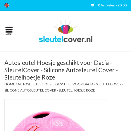
0 Artikelen - €0,00
Home
Kies uw merk
Accessoires
Autosleutel Hoesje geschikt voor Dacia -
SleutelCover - Silicone Autosleutel Cover -
Sleutelhoesje Roze
Veelgestelde vragen
HOME
/
AUTOSLEUTEL HOESJE GESCHIKT VOOR DACIA - SLEUTELCOVER -
SILICONE AUTOSLEUTEL COVER - SLEUTELHOESJE ROZE
Contact