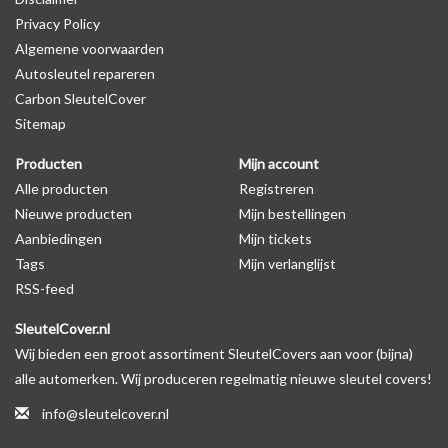
Privacy Policy
Algemene voorwaarden
Levering
Autosleutel repareren
Voor 16:00 besteld = Dezelfde dag verzonden
Carbon SleutelCover
Verzending naar België: 1/3 werkdagen
Sitemap
Specificaties
Producten
Mijn account
Merk: SleutelCover
Alle producten
Registreren
Geschikt voor: Dacia
Nieuwe producten
Mijn bestellingen
Gewicht: 20g
Aanbiedingen
Mijn tickets
Materiaal: Siliconen
Tags
Mijn verlanglijst
RSS-feed
Geschikt voor o.a. de volgende modellen:
SleutelCover.nl
* Afhankelijk van het bouwjaar
Wij bieden een groot assortiment SleutelCovers aan voor (bijna)
* Controleer
altijd
alsnog eerst uw model sleutel met het
alle automerken. Wij produceren regelmatig nieuwe sleutel covers!
voorbeeld in de productfoto's
info@sleutelcover.nl
Dacia Dokker, Dacia Duster, Dacia Lodgy, Dacia Logan, Dacia