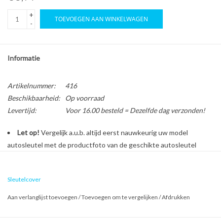
+
TOEVOEGEN AAN WINKELWAGEN
-
Informatie
Artikelnummer:
416
Beschikbaarheid:
Op voorraad
Levertijd:
Voor 16.00 besteld = Dezelfde dag verzonden!
Let op!
Vergelijk a.u.b. altijd eerst nauwkeurig uw model
autosleutel met de productfoto van de geschikte autosleutel
behuizing voordat u een bestelling plaatst.
Sleutelcover
Bescherm en personaliseer uw autosleutel met een stijlvol
Aan verlanglijst toevoegen
/
Toevoegen om te vergelijken
/
Afdrukken
autosleutel hoesje!
Is de behuizing van uw Dacia autosleutel versleten of beschadigd?