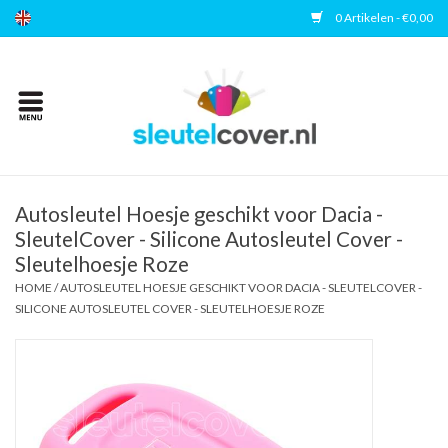
0 Artikelen - €0,00
Home
Kies uw merk
Accessoires
Autosleutel Hoesje geschikt voor Dacia -
SleutelCover - Silicone Autosleutel Cover -
Sleutelhoesje Roze
Veelgestelde vragen
HOME
/
AUTOSLEUTEL HOESJE GESCHIKT VOOR DACIA - SLEUTELCOVER -
SILICONE AUTOSLEUTEL COVER - SLEUTELHOESJE ROZE
Contact