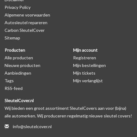
Privacy Policy
Algemene voorwaarden
Levering
Autosleutel repareren
Voor 16:00 besteld = Dezelfde dag verzonden
Carbon SleutelCover
Verzending naar België: 1/3 werkdagen
Sitemap
Specificaties
Producten
Mijn account
Merk: SleutelCover
Alle producten
Registreren
Geschikt voor: Dacia
Nieuwe producten
Mijn bestellingen
Gewicht: 20g
Aanbiedingen
Mijn tickets
Materiaal: Siliconen
Tags
Mijn verlanglijst
RSS-feed
Geschikt voor o.a. de volgende modellen:
SleutelCover.nl
* Afhankelijk van het bouwjaar
Wij bieden een groot assortiment SleutelCovers aan voor (bijna)
* Controleer
altijd
alsnog eerst uw model sleutel met het
alle automerken. Wij produceren regelmatig nieuwe sleutel covers!
voorbeeld in de productfoto's
info@sleutelcover.nl
Dacia Dokker, Dacia Duster, Dacia Lodgy, Dacia Logan, Dacia