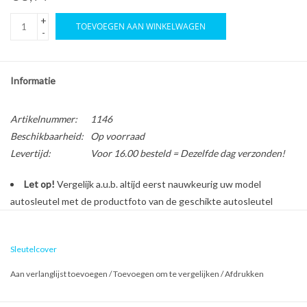
+
TOEVOEGEN AAN WINKELWAGEN
-
Informatie
Artikelnummer:
1146
Beschikbaarheid:
Op voorraad
Levertijd:
Voor 16.00 besteld = Dezelfde dag verzonden!
Let op!
Vergelijk a.u.b. altijd eerst nauwkeurig uw model
autosleutel met de productfoto van de geschikte autosleutel
behuizing voordat u een bestelling plaatst.
Sleutelcover
Bescherm en personaliseer uw autosleutel met een stijlvol
Aan verlanglijst toevoegen
/
Toevoegen om te vergelijken
/
Afdrukken
autosleutel hoesje!
Is de behuizing van uw Dacia autosleutel versleten of beschadigd?