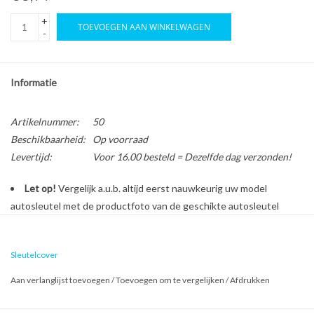
+
TOEVOEGEN AAN WINKELWAGEN
-
Informatie
Artikelnummer:
50
Beschikbaarheid:
Op voorraad
Levertijd:
Voor 16.00 besteld = Dezelfde dag verzonden!
Let op!
Vergelijk a.u.b. altijd eerst nauwkeurig uw model
autosleutel met de productfoto van de geschikte autosleutel
behuizing voordat u een bestelling plaatst.
Sleutelcover
Bescherm en personaliseer uw autosleutel met een stijlvol
Aan verlanglijst toevoegen
/
Toevoegen om te vergelijken
/
Afdrukken
autosleutel hoesje!
Is de behuizing van uw Dacia autosleutel versleten of beschadigd?