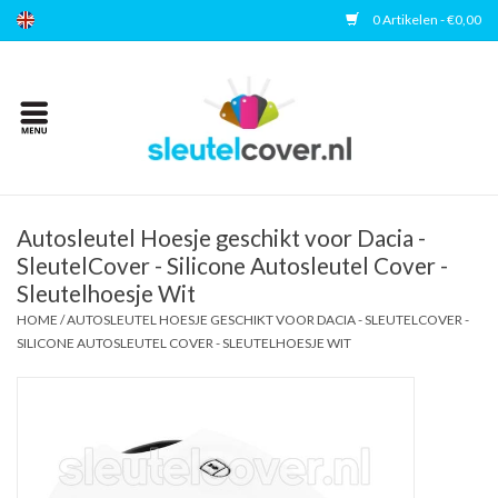
0 Artikelen - €0,00
Home
Kies uw merk
Accessoires
Autosleutel Hoesje geschikt voor Dacia -
SleutelCover - Silicone Autosleutel Cover -
Sleutelhoesje Wit
Veelgestelde vragen
HOME
/
AUTOSLEUTEL HOESJE GESCHIKT VOOR DACIA - SLEUTELCOVER -
SILICONE AUTOSLEUTEL COVER - SLEUTELHOESJE WIT
Contact