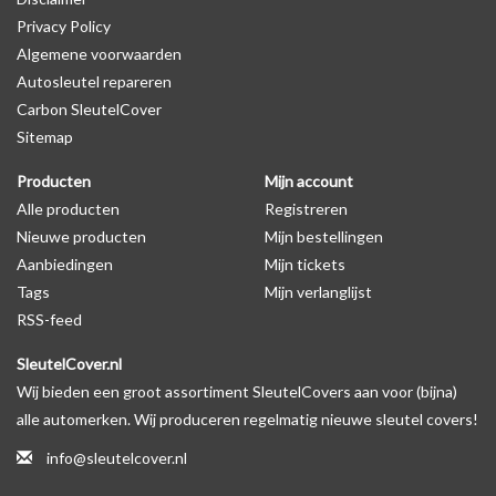
Privacy Policy
Algemene voorwaarden
Levering
Autosleutel repareren
Voor 16:00 besteld = Dezelfde dag verzonden
Carbon SleutelCover
Verzending naar België: 1/3 werkdagen
Sitemap
Specificaties
Producten
Mijn account
Merk: SleutelCover
Alle producten
Registreren
Geschikt voor: Dacia
Nieuwe producten
Mijn bestellingen
Gewicht: 20g
Aanbiedingen
Mijn tickets
Materiaal: Siliconen
Tags
Mijn verlanglijst
RSS-feed
Geschikt voor o.a. de volgende modellen:
SleutelCover.nl
* Afhankelijk van het bouwjaar
Wij bieden een groot assortiment SleutelCovers aan voor (bijna)
* Controleer
altijd
alsnog eerst uw model sleutel met het
alle automerken. Wij produceren regelmatig nieuwe sleutel covers!
voorbeeld in de productfoto's
info@sleutelcover.nl
Dacia Dokker, Dacia Duster, Dacia Lodgy, Dacia Logan, Dacia