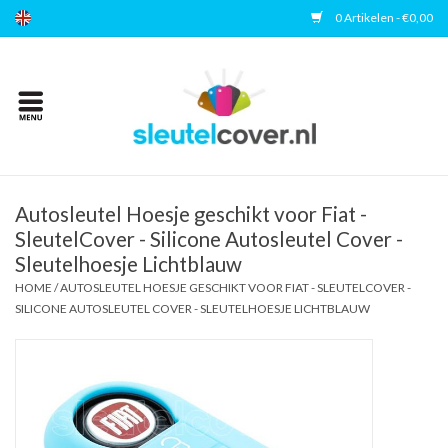
0 Artikelen - €0,00
Home
Kies uw merk
Accessoires
Autosleutel Hoesje geschikt voor Fiat -
SleutelCover - Silicone Autosleutel Cover -
Sleutelhoesje Lichtblauw
Veelgestelde vragen
HOME
/
AUTOSLEUTEL HOESJE GESCHIKT VOOR FIAT - SLEUTELCOVER -
SILICONE AUTOSLEUTEL COVER - SLEUTELHOESJE LICHTBLAUW
Contact