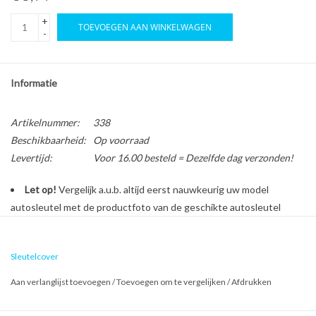
+
TOEVOEGEN AAN WINKELWAGEN
-
Informatie
Artikelnummer:
338
Beschikbaarheid:
Op voorraad
Levertijd:
Voor 16.00 besteld = Dezelfde dag verzonden!
Let op!
Vergelijk a.u.b. altijd eerst nauwkeurig uw model
autosleutel met de productfoto van de geschikte autosleutel
behuizing voordat u een bestelling plaatst.
Sleutelcover
Bescherm en personaliseer uw autosleutel met een stijlvol
Aan verlanglijst toevoegen
/
Toevoegen om te vergelijken
/
Afdrukken
autosleutel hoesje!
Is de behuizing van uw Fiat autosleutel versleten of beschadigd?