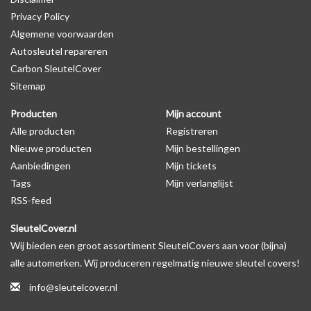
Privacy Policy
Algemene voorwaarden
Levering
Autosleutel repareren
Voor 16:00 besteld = Dezelfde dag verzonden
Carbon SleutelCover
Verzending naar België: 1/3 werkdagen
Sitemap
Specificaties
Producten
Mijn account
Merk: SleutelCover
Alle producten
Registreren
Geschikt voor: Fiat
Nieuwe producten
Mijn bestellingen
Gewicht: 20g
Aanbiedingen
Mijn tickets
Materiaal: Siliconen
Tags
Mijn verlanglijst
RSS-feed
Geschikt voor o.a. de volgende modellen:
SleutelCover.nl
* Afhankelijk van het bouwjaar
Wij bieden een groot assortiment SleutelCovers aan voor (bijna)
* Controleer
altijd
alsnog eerst uw model sleutel met het
alle automerken. Wij produceren regelmatig nieuwe sleutel covers!
voorbeeld in de productfoto's
info@sleutelcover.nl
Fiat 500, Fiat 500L, Fiat 500X, Fiat Barchetta, Fiat Brava, Fiat Bravo,