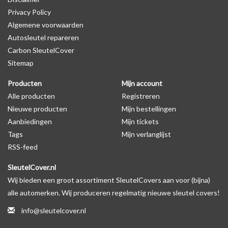
Privacy Policy
Algemene voorwaarden
Levering
Autosleutel repareren
Voor 16:00 besteld = Dezelfde dag verzonden
Carbon SleutelCover
Verzending naar België: 1/3 werkdagen
Sitemap
Specificaties
Producten
Mijn account
Merk: SleutelCover
Alle producten
Registreren
Geschikt voor: Fiat
Nieuwe producten
Mijn bestellingen
Gewicht: 20g
Aanbiedingen
Mijn tickets
Materiaal: Siliconen
Tags
Mijn verlanglijst
RSS-feed
Geschikt voor o.a. de volgende modellen:
SleutelCover.nl
* Afhankelijk van het bouwjaar
Wij bieden een groot assortiment SleutelCovers aan voor (bijna)
* Controleer
altijd
alsnog eerst uw model sleutel met het
alle automerken. Wij produceren regelmatig nieuwe sleutel covers!
voorbeeld in de productfoto's
info@sleutelcover.nl
Fiat 500, Fiat 500L, Fiat 500X, Fiat Barchetta, Fiat Brava, Fiat Bravo,