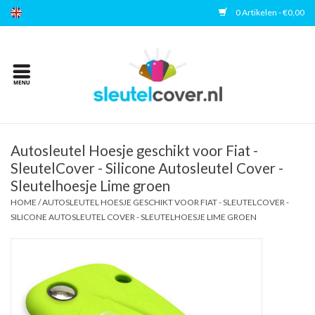
0 Artikelen - €0,00
Home
Kies uw merk
Accessoires
Autosleutel Hoesje geschikt voor Fiat -
SleutelCover - Silicone Autosleutel Cover -
Sleutelhoesje Lime groen
Veelgestelde vragen
HOME
/
AUTOSLEUTEL HOESJE GESCHIKT VOOR FIAT - SLEUTELCOVER -
SILICONE AUTOSLEUTEL COVER - SLEUTELHOESJE LIME GROEN
Contact