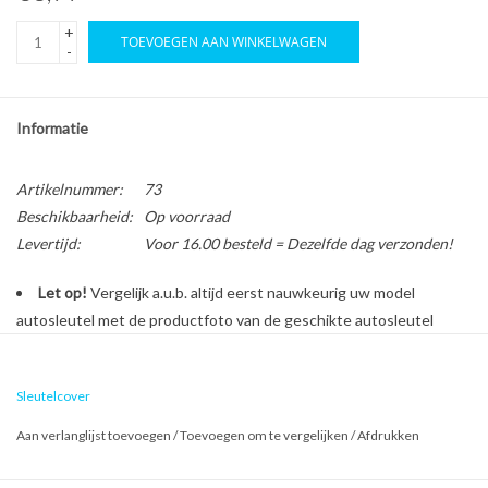
+
TOEVOEGEN AAN WINKELWAGEN
-
Informatie
Artikelnummer:
73
Beschikbaarheid:
Op voorraad
Levertijd:
Voor 16.00 besteld = Dezelfde dag verzonden!
Let op!
Vergelijk a.u.b. altijd eerst nauwkeurig uw model
autosleutel met de productfoto van de geschikte autosleutel
behuizing voordat u een bestelling plaatst.
Sleutelcover
Bescherm en personaliseer uw autosleutel met een stijlvol
Aan verlanglijst toevoegen
/
Toevoegen om te vergelijken
/
Afdrukken
autosleutel hoesje!
Is de behuizing van uw Fiat autosleutel versleten of beschadigd?