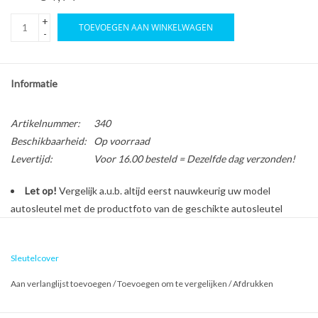
+
TOEVOEGEN AAN WINKELWAGEN
-
Informatie
Artikelnummer:
340
Beschikbaarheid:
Op voorraad
Levertijd:
Voor 16.00 besteld = Dezelfde dag verzonden!
Let op!
Vergelijk a.u.b. altijd eerst nauwkeurig uw model
autosleutel met de productfoto van de geschikte autosleutel
behuizing voordat u een bestelling plaatst.
Sleutelcover
Bescherm en personaliseer uw autosleutel met een stijlvol
Aan verlanglijst toevoegen
/
Toevoegen om te vergelijken
/
Afdrukken
autosleutel hoesje!
Is de behuizing van uw Fiat autosleutel versleten of beschadigd?