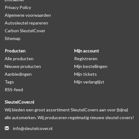
Privacy Policy
Algemene voorwaarden
Levering
Autosleutel repareren
Voor 16:00 besteld = Dezelfde dag verzonden
Carbon SleutelCover
Verzending naar België: 1/3 werkdagen
Sitemap
Specificaties
Producten
Mijn account
Merk: SleutelCover
Alle producten
Registreren
Geschikt voor: Fiat
Nieuwe producten
Mijn bestellingen
Gewicht: 20g
Aanbiedingen
Mijn tickets
Materiaal: Siliconen
Tags
Mijn verlanglijst
RSS-feed
Geschikt voor o.a. de volgende modellen:
SleutelCover.nl
* Afhankelijk van het bouwjaar
Wij bieden een groot assortiment SleutelCovers aan voor (bijna)
* Controleer
altijd
alsnog eerst uw model sleutel met het
alle automerken. Wij produceren regelmatig nieuwe sleutel covers!
voorbeeld in de productfoto's
info@sleutelcover.nl
Fiat 500, Fiat 500L, Fiat 500X, Fiat Barchetta, Fiat Brava, Fiat Bravo,