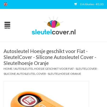
0 Artikelen - €0,00
Home
Kies uw merk
Accessoires
Autosleutel Hoesje geschikt voor Fiat -
SleutelCover - Silicone Autosleutel Cover -
Sleutelhoesje Oranje
Veelgestelde vragen
HOME
/
AUTOSLEUTEL HOESJE GESCHIKT VOOR FIAT - SLEUTELCOVER -
SILICONE AUTOSLEUTEL COVER - SLEUTELHOESJE ORANJE
Contact