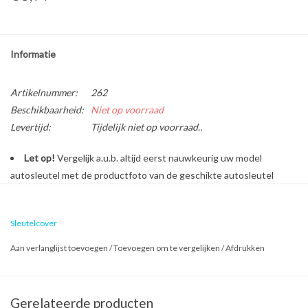
Informatie
Artikelnummer:
262
Beschikbaarheid:
Niet op voorraad
Levertijd:
Tijdelijk niet op voorraad..
Let op!
Vergelijk a.u.b. altijd eerst nauwkeurig uw model
autosleutel met de productfoto van de geschikte autosleutel
behuizing voordat u een bestelling plaatst.
Sleutelcover
Bescherm en personaliseer uw autosleutel met een stijlvol
Aan verlanglijst toevoegen
/
Toevoegen om te vergelijken
/
Afdrukken
autosleutel hoesje!
Is de behuizing van uw Fiat autosleutel versleten of beschadigd?
Geen zorgen, want dure reparatiekosten zijn vanaf nu verleden
Gerelateerde producten