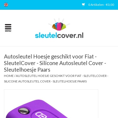
0 Artikelen - €0,00
Home
Kies uw merk
Accessoires
Autosleutel Hoesje geschikt voor Fiat -
SleutelCover - Silicone Autosleutel Cover -
Sleutelhoesje Paars
Veelgestelde vragen
HOME
/
AUTOSLEUTEL HOESJE GESCHIKT VOOR FIAT - SLEUTELCOVER -
SILICONE AUTOSLEUTEL COVER - SLEUTELHOESJE PAARS
Contact