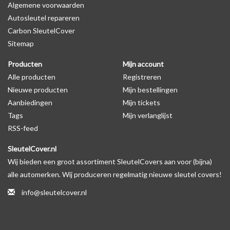
Algemene voorwaarden
Levering
Autosleutel repareren
Voor 16:00 besteld = Dezelfde dag verzonden
Carbon SleutelCover
Verzending naar België: 1/3 werkdagen
Sitemap
Specificaties
Producten
Mijn account
Merk: SleutelCover
Alle producten
Registreren
Geschikt voor: Fiat
Nieuwe producten
Mijn bestellingen
Gewicht: 20g
Aanbiedingen
Mijn tickets
Materiaal: Siliconen
Tags
Mijn verlanglijst
RSS-feed
Geschikt voor o.a. de volgende modellen:
SleutelCover.nl
* Afhankelijk van het bouwjaar
Wij bieden een groot assortiment SleutelCovers aan voor (bijna)
* Controleer
altijd
alsnog eerst uw model sleutel met het
alle automerken. Wij produceren regelmatig nieuwe sleutel covers!
voorbeeld in de productfoto's
info@sleutelcover.nl
Fiat 500, Fiat 500L, Fiat 500X, Fiat Barchetta, Fiat Brava, Fiat Bravo,
Fiat Cinquecento, Fiat Croma, Fiat Doblò, Fiat Ducato, Fiat Fiorino,