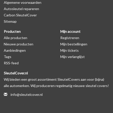
Algemene voorwaarden
Levering
Autosleutel repareren
Voor 16:00 besteld = Dezelfde dag verzonden
Carbon SleutelCover
Verzending naar België: 1/3 werkdagen
Sitemap
Specificaties
Producten
Mijn account
Merk: SleutelCover
Alle producten
Registreren
Geschikt voor: Fiat
Nieuwe producten
Mijn bestellingen
Gewicht: 20g
Aanbiedingen
Mijn tickets
Materiaal: Siliconen
Tags
Mijn verlanglijst
RSS-feed
Geschikt voor o.a. de volgende modellen:
SleutelCover.nl
* Afhankelijk van het bouwjaar
Wij bieden een groot assortiment SleutelCovers aan voor (bijna)
* Controleer
altijd
alsnog eerst uw model sleutel met het
alle automerken. Wij produceren regelmatig nieuwe sleutel covers!
voorbeeld in de productfoto's
info@sleutelcover.nl
Fiat 500, Fiat 500L, Fiat 500X, Fiat Barchetta, Fiat Brava, Fiat Bravo,
Fiat Cinquecento, Fiat Croma, Fiat Doblò, Fiat Ducato, Fiat Fiorino,