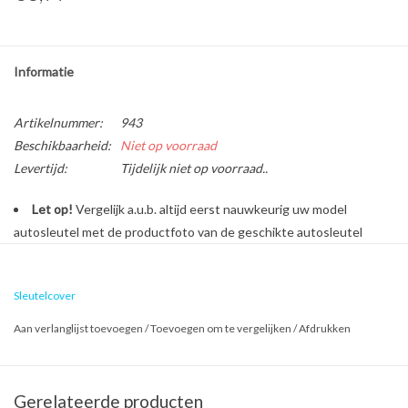
Informatie
Artikelnummer:
943
Beschikbaarheid:
Niet op voorraad
Levertijd:
Tijdelijk niet op voorraad..
Let op!
Vergelijk a.u.b. altijd eerst nauwkeurig uw model
autosleutel met de productfoto van de geschikte autosleutel
behuizing voordat u een bestelling plaatst.
Sleutelcover
Bescherm en personaliseer uw autosleutel met een stijlvol
Aan verlanglijst toevoegen
/
Toevoegen om te vergelijken
/
Afdrukken
autosleutel hoesje!
Is de behuizing van uw Fiat autosleutel versleten of beschadigd?
Geen zorgen, want dure reparatiekosten zijn vanaf nu verleden
Gerelateerde producten