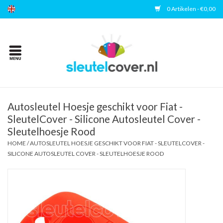
0 Artikelen - €0,00
Home
Kies uw merk
Accessoires
Autosleutel Hoesje geschikt voor Fiat -
SleutelCover - Silicone Autosleutel Cover -
Sleutelhoesje Rood
Veelgestelde vragen
HOME
/
AUTOSLEUTEL HOESJE GESCHIKT VOOR FIAT - SLEUTELCOVER -
SILICONE AUTOSLEUTEL COVER - SLEUTELHOESJE ROOD
Contact