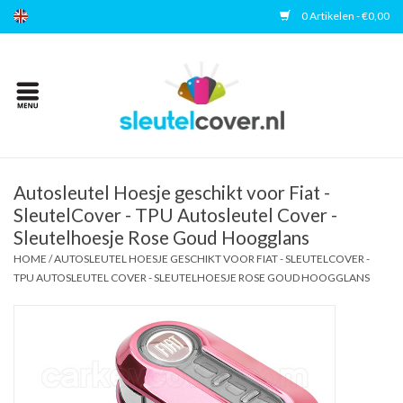
0 Artikelen - €0,00
Home
Kies uw merk
Accessoires
Autosleutel Hoesje geschikt voor Fiat -
SleutelCover - TPU Autosleutel Cover -
Sleutelhoesje Rose Goud Hoogglans
Veelgestelde vragen
HOME
/
AUTOSLEUTEL HOESJE GESCHIKT VOOR FIAT - SLEUTELCOVER -
TPU AUTOSLEUTEL COVER - SLEUTELHOESJE ROSE GOUD HOOGGLANS
Contact