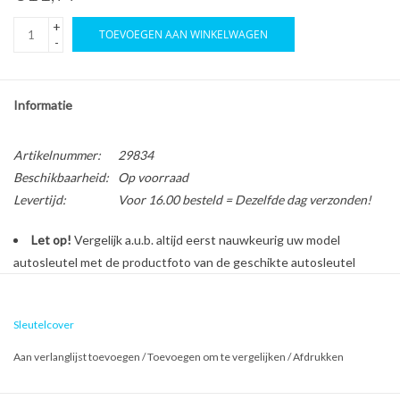
+
TOEVOEGEN AAN WINKELWAGEN
-
Informatie
Artikelnummer:
29834
Beschikbaarheid:
Op voorraad
Levertijd:
Voor 16.00 besteld = Dezelfde dag verzonden!
Let op!
Vergelijk a.u.b. altijd eerst nauwkeurig uw model
autosleutel met de productfoto van de geschikte autosleutel
behuizing voordat u een bestelling plaatst.
Sleutelcover
Bescherm en personaliseer uw autosleutel met een stijlvol
Aan verlanglijst toevoegen
/
Toevoegen om te vergelijken
/
Afdrukken
autosleutel hoesje!
Is de behuizing van uw Fiat autosleutel versleten of beschadigd?