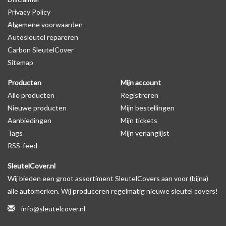
Privacy Policy
Algemene voorwaarden
Levering
Autosleutel repareren
Voor 16:00 besteld = Dezelfde dag verzonden
Carbon SleutelCover
Verzending naar België: 1/3 werkdagen
Sitemap
Specificaties
Producten
Mijn account
Merk: SleutelCover
Alle producten
Registreren
Geschikt voor: Fiat
Nieuwe producten
Mijn bestellingen
Gewicht: 20g
Aanbiedingen
Mijn tickets
Materiaal: TPU
Tags
Mijn verlanglijst
RSS-feed
Geschikt voor o.a. de volgende modellen:
SleutelCover.nl
* Afhankelijk van het bouwjaar
Wij bieden een groot assortiment SleutelCovers aan voor (bijna)
* Controleer
altijd
alsnog eerst uw model sleutel met het
alle automerken. Wij produceren regelmatig nieuwe sleutel covers!
voorbeeld in de productfoto's
info@sleutelcover.nl
Fiat 500, Fiat 500L, Fiat 500X, Fiat Barchetta, Fiat Brava, Fiat Bravo,