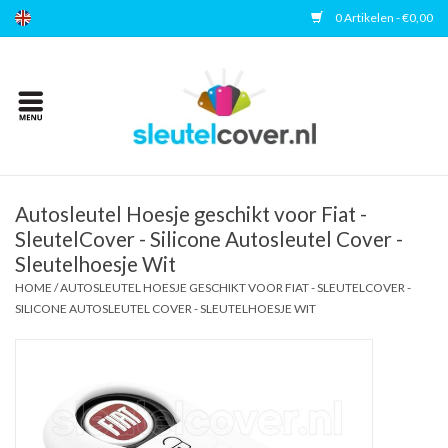
0 Artikelen - €0,00
Home
Kies uw merk
Accessoires
Autosleutel Hoesje geschikt voor Fiat -
SleutelCover - Silicone Autosleutel Cover -
Sleutelhoesje Wit
Veelgestelde vragen
HOME
/
AUTOSLEUTEL HOESJE GESCHIKT VOOR FIAT - SLEUTELCOVER -
SILICONE AUTOSLEUTEL COVER - SLEUTELHOESJE WIT
Contact