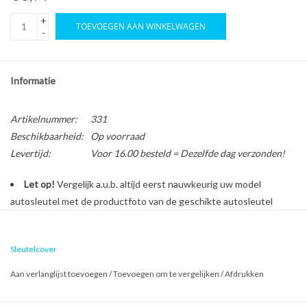
+
TOEVOEGEN AAN WINKELWAGEN
-
Informatie
Artikelnummer:
331
Beschikbaarheid:
Op voorraad
Levertijd:
Voor 16.00 besteld = Dezelfde dag verzonden!
Let op!
Vergelijk a.u.b. altijd eerst nauwkeurig uw model
autosleutel met de productfoto van de geschikte autosleutel
behuizing voordat u een bestelling plaatst.
Sleutelcover
Bescherm en personaliseer uw autosleutel met een stijlvol
Aan verlanglijst toevoegen
/
Toevoegen om te vergelijken
/
Afdrukken
autosleutel hoesje!
Is de behuizing van uw Fiat autosleutel versleten of beschadigd?