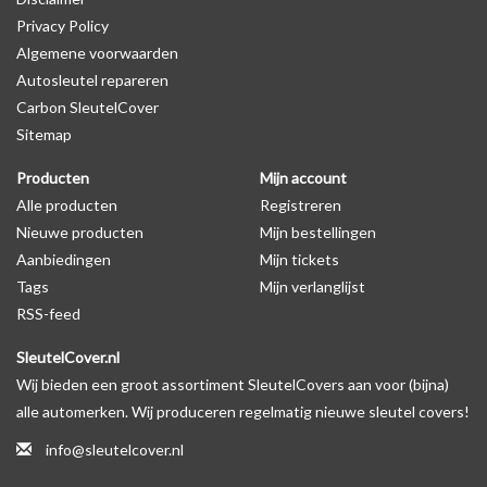
Privacy Policy
Algemene voorwaarden
Levering
Autosleutel repareren
Voor 16:00 besteld = Dezelfde dag verzonden
Carbon SleutelCover
Verzending naar België: 1/3 werkdagen
Sitemap
Specificaties
Producten
Mijn account
Merk: SleutelCover
Alle producten
Registreren
Geschikt voor: Fiat
Nieuwe producten
Mijn bestellingen
Gewicht: 20g
Aanbiedingen
Mijn tickets
Materiaal: Siliconen
Tags
Mijn verlanglijst
RSS-feed
Geschikt voor o.a. de volgende modellen:
SleutelCover.nl
* Afhankelijk van het bouwjaar
Wij bieden een groot assortiment SleutelCovers aan voor (bijna)
* Controleer
altijd
alsnog eerst uw model sleutel met het
alle automerken. Wij produceren regelmatig nieuwe sleutel covers!
voorbeeld in de productfoto's
info@sleutelcover.nl
Fiat 500, Fiat 500L, Fiat 500X, Fiat Barchetta, Fiat Brava, Fiat Bravo,