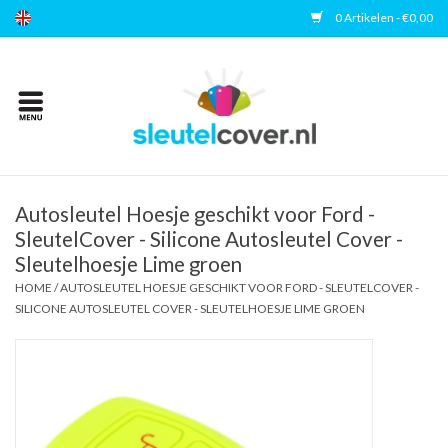
0 Artikelen - €0,00
Home
Kies uw merk
Accessoires
Autosleutel Hoesje geschikt voor Ford -
SleutelCover - Silicone Autosleutel Cover -
Sleutelhoesje Lime groen
Veelgestelde vragen
HOME
/
AUTOSLEUTEL HOESJE GESCHIKT VOOR FORD - SLEUTELCOVER -
SILICONE AUTOSLEUTEL COVER - SLEUTELHOESJE LIME GROEN
Contact