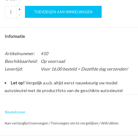
+
TOEVOEGEN AAN WINKELWAGEN
-
Informatie
Artikelnummer:
410
Beschikbaarheid:
Op voorraad
Levertijd:
Voor 16.00 besteld = Dezelfde dag verzonden!
Let op!
Vergelijk a.u.b. altijd eerst nauwkeurig uw model
autosleutel met de productfoto van de geschikte autosleutel
behuizing voordat u een bestelling plaatst.
Sleutelcover
Bescherm en personaliseer uw autosleutel met een stijlvol
Aan verlanglijst toevoegen
/
Toevoegen om te vergelijken
/
Afdrukken
autosleutel hoesje!
Is de behuizing van uw Ford autosleutel versleten of beschadigd?