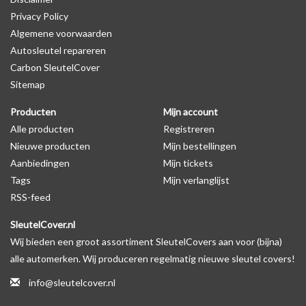
Privacy Policy
Algemene voorwaarden
Levering
Autosleutel repareren
Voor 16:00 besteld = Dezelfde dag verzonden
Carbon SleutelCover
Verzending naar België: 1/3 werkdagen
Sitemap
Specificaties
Producten
Mijn account
Merk: SleutelCover
Alle producten
Registreren
Geschikt voor: Ford
Nieuwe producten
Mijn bestellingen
Gewicht: 20g
Aanbiedingen
Mijn tickets
Materiaal: Siliconen
Tags
Mijn verlanglijst
RSS-feed
Geschikt voor o.a. de volgende modellen:
SleutelCover.nl
* Afhankelijk van het bouwjaar
Wij bieden een groot assortiment SleutelCovers aan voor (bijna)
* Controleer
altijd
alsnog eerst uw model sleutel met het
alle automerken. Wij produceren regelmatig nieuwe sleutel covers!
voorbeeld in de productfoto's
info@sleutelcover.nl
Ford B-MAX, Ford C-MAX, Ford Cougar, Ford Ecosport, Ford Edge,