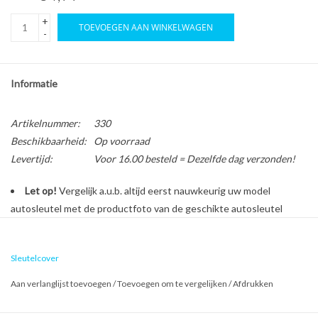
+
TOEVOEGEN AAN WINKELWAGEN
-
Informatie
Artikelnummer:
330
Beschikbaarheid:
Op voorraad
Levertijd:
Voor 16.00 besteld = Dezelfde dag verzonden!
Let op!
Vergelijk a.u.b. altijd eerst nauwkeurig uw model
autosleutel met de productfoto van de geschikte autosleutel
behuizing voordat u een bestelling plaatst.
Sleutelcover
Bescherm en personaliseer uw autosleutel met een stijlvol
Aan verlanglijst toevoegen
/
Toevoegen om te vergelijken
/
Afdrukken
autosleutel hoesje!
Is de behuizing van uw Ford autosleutel versleten of beschadigd?