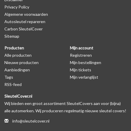
Privacy Policy
Algemene voorwaarden
Levering
Autosleutel repareren
Voor 16:00 besteld = Dezelfde dag verzonden
Carbon SleutelCover
Verzending naar België: 1/3 werkdagen
Sitemap
Specificaties
Producten
Mijn account
Merk: SleutelCover
Alle producten
Registreren
Geschikt voor: Ford
Nieuwe producten
Mijn bestellingen
Gewicht: 20g
Aanbiedingen
Mijn tickets
Materiaal: Siliconen
Tags
Mijn verlanglijst
RSS-feed
Geschikt voor o.a. de volgende modellen:
SleutelCover.nl
* Afhankelijk van het bouwjaar
Wij bieden een groot assortiment SleutelCovers aan voor (bijna)
* Controleer
altijd
alsnog eerst uw model sleutel met het
alle automerken. Wij produceren regelmatig nieuwe sleutel covers!
voorbeeld in de productfoto's
info@sleutelcover.nl
Ford B-MAX, Ford C-MAX, Ford Cougar, Ford Ecosport, Ford Edge,