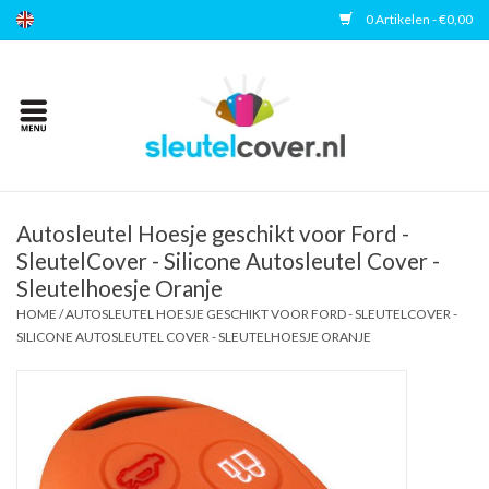
0 Artikelen - €0,00
Home
Kies uw merk
Accessoires
Autosleutel Hoesje geschikt voor Ford -
SleutelCover - Silicone Autosleutel Cover -
Sleutelhoesje Oranje
Veelgestelde vragen
HOME
/
AUTOSLEUTEL HOESJE GESCHIKT VOOR FORD - SLEUTELCOVER -
SILICONE AUTOSLEUTEL COVER - SLEUTELHOESJE ORANJE
Contact