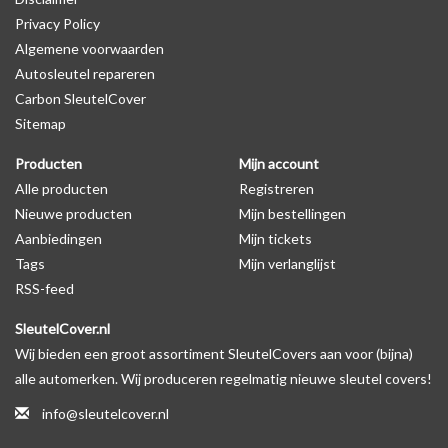
Privacy Policy
Algemene voorwaarden
Levering
Autosleutel repareren
Voor 16:00 besteld = Dezelfde dag verzonden
Carbon SleutelCover
Verzending naar België: 1/3 werkdagen
Sitemap
Specificaties
Producten
Mijn account
Merk: SleutelCover
Alle producten
Registreren
Geschikt voor: Ford
Nieuwe producten
Mijn bestellingen
Gewicht: 20g
Aanbiedingen
Mijn tickets
Materiaal: Siliconen
Tags
Mijn verlanglijst
RSS-feed
Geschikt voor o.a. de volgende modellen:
SleutelCover.nl
* Afhankelijk van het bouwjaar
Wij bieden een groot assortiment SleutelCovers aan voor (bijna)
* Controleer
altijd
alsnog eerst uw model sleutel met het
alle automerken. Wij produceren regelmatig nieuwe sleutel covers!
voorbeeld in de productfoto's
info@sleutelcover.nl
Ford B-MAX, Ford C-MAX, Ford Cougar, Ford Ecosport, Ford Edge,