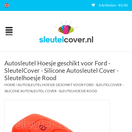
0 Artikelen - €0,00
Home
Kies uw merk
Accessoires
Autosleutel Hoesje geschikt voor Ford -
SleutelCover - Silicone Autosleutel Cover -
Sleutelhoesje Rood
Veelgestelde vragen
HOME
/
AUTOSLEUTEL HOESJE GESCHIKT VOOR FORD - SLEUTELCOVER -
SILICONE AUTOSLEUTEL COVER - SLEUTELHOESJE ROOD
Contact