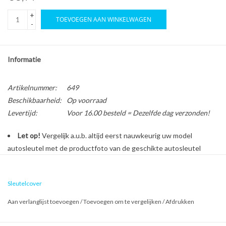
+
TOEVOEGEN AAN WINKELWAGEN
-
Informatie
Artikelnummer:
649
Beschikbaarheid:
Op voorraad
Levertijd:
Voor 16.00 besteld = Dezelfde dag verzonden!
Let op!
Vergelijk a.u.b. altijd eerst nauwkeurig uw model
autosleutel met de productfoto van de geschikte autosleutel
behuizing voordat u een bestelling plaatst.
Sleutelcover
Bescherm en personaliseer uw autosleutel met een stijlvol
Aan verlanglijst toevoegen
/
Toevoegen om te vergelijken
/
Afdrukken
autosleutel hoesje!
Is de behuizing van uw Ford autosleutel versleten of beschadigd?