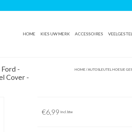
HOME
KIES UW MERK
ACCESSOIRES
VEELGESTE
 Ford -
HOME
/
AUTOSLEUTEL HOESJE GES
el Cover -
€6,99
Incl. btw