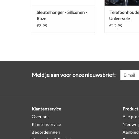
Sleutelhanger - Siliconen -
Telefoonhoude
Roze
Universele
ventilatiehoud
€3,99
€12,99
Meld je aan voor onze nieuwsbrief:
Klantenservice
Product
Over ons
Alle pro
Klantenservice
Nieuwe 
Beoordelingen
Aanbied