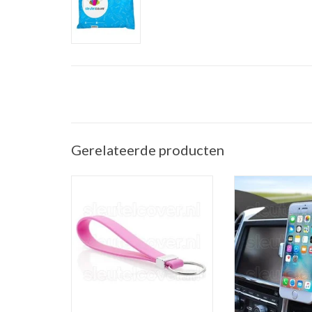
Gerelateerde producten
Sleutelhanger auto - Silicone -
Telefoonhouder ve
Roze
(Universele telef
in de a
TOEVOEGEN AAN WINKELWAGEN
TOEVOEGEN AAN