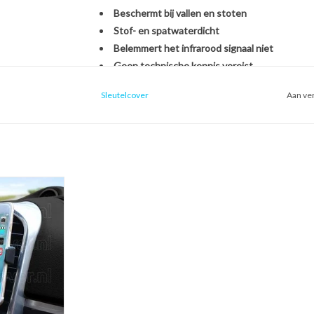
Beschermt bij vallen en stoten
Stof- en spatwaterdicht
Belemmert het infrarood signaal niet
Geen technische kennis vereist
Sleutelcover
Aan ver
Het monteren van de SleutelCover is héél eenvou
originele Ford autosleutel. U hoeft zich dus geen
een nieuwe sleutel, het overzetten van onderdel
een handomdraai is uw sleutel beschermd én opg
ntilatierooster
oon houder voor
Kies voor stijl, gemak en bescherming in één met
uto)
Met de SleutelCover beschermt u uw autosleutel t
 WINKELWAGEN
terwijl u tegelijkertijd de uitstraling van uw sle
echte eyecatcher door te kiezen uit onze brede se
voor een strak zwart design of een opvallend fell
weer als nieuw uit.