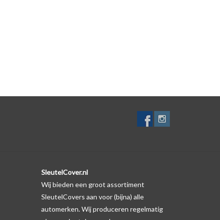
lf. Er is echter wel een uitsparing gemaakt in het
te gevallen op de originele autosleutel behuizing wel
ductfoto te kijken of er een logo zichtbaar is.
SleutelCover.nl
Wij bieden een groot assortiment
SleutelCovers aan voor (bijna) alle
automerken. Wij produceren regelmatig