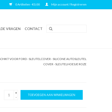
0 Artikelen - €0,00
Mijn account / Registreren
LDE VRAGEN
CONTACT
CHIKT VOOR FORD - SLEUTELCOVER - SILICONE AUTOSLEUTEL
COVER - SLEUTELHOESJE ROZE
+
TOEVOEGEN AAN WINKELWAGEN
-