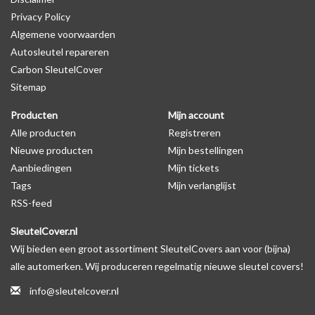
Privacy Policy
Algemene voorwaarden
Levering
Autosleutel repareren
Voor 16:00 besteld = Dezelfde dag verzonden
Carbon SleutelCover
Verzending naar België: 1/3 werkdagen
Sitemap
Specificaties
Producten
Mijn account
Merk: SleutelCover
Alle producten
Registreren
Geschikt voor: Ford
Nieuwe producten
Mijn bestellingen
Gewicht: 20g
Aanbiedingen
Mijn tickets
Materiaal: Siliconen
Tags
Mijn verlanglijst
RSS-feed
Geschikt voor o.a. de volgende modellen:
SleutelCover.nl
* Afhankelijk van het bouwjaar
Wij bieden een groot assortiment SleutelCovers aan voor (bijna)
* Controleer
altijd
alsnog eerst uw model sleutel met het
alle automerken. Wij produceren regelmatig nieuwe sleutel covers!
voorbeeld in de productfoto's
info@sleutelcover.nl
Ford B-MAX, Ford C-MAX, Ford Cougar, Ford Ecosport, Ford Edge,