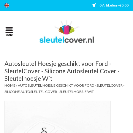
0 Artikelen - €0,00
Home
Kies uw merk
Accessoires
Autosleutel Hoesje geschikt voor Ford -
SleutelCover - Silicone Autosleutel Cover -
Sleutelhoesje Wit
Veelgestelde vragen
HOME
/
AUTOSLEUTEL HOESJE GESCHIKT VOOR FORD - SLEUTELCOVER -
SILICONE AUTOSLEUTEL COVER - SLEUTELHOESJE WIT
Contact