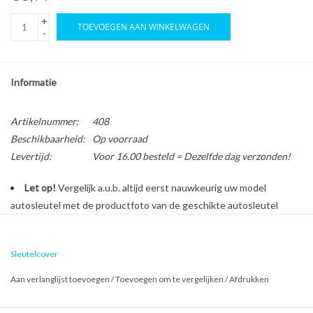
+
TOEVOEGEN AAN WINKELWAGEN
-
Informatie
Artikelnummer:
408
Beschikbaarheid:
Op voorraad
Levertijd:
Voor 16.00 besteld = Dezelfde dag verzonden!
Let op!
Vergelijk a.u.b. altijd eerst nauwkeurig uw model
autosleutel met de productfoto van de geschikte autosleutel
behuizing voordat u een bestelling plaatst.
Sleutelcover
Bescherm en personaliseer uw autosleutel met een stijlvol
Aan verlanglijst toevoegen
/
Toevoegen om te vergelijken
/
Afdrukken
autosleutel hoesje!
Is de behuizing van uw Ford autosleutel versleten of beschadigd?