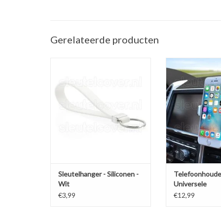
Gerelateerde producten
Sleutelhanger auto - Silicone - Wit
Telefoonhouder ve
(Universele telef
TOEVOEGEN AAN WINKELWAGEN
in de a
TOEVOEGEN AAN
Sleutelhanger - Siliconen -
Telefoonhoude
Wit
Universele
ventilatiehoud
€3,99
€12,99