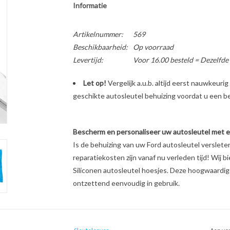
Informatie
Artikelnummer:
569
Beschikbaarheid:
Op voorraad
Levertijd:
Voor 16.00 besteld = Dezelfde
Let op!
Vergelijk a.u.b. altijd eerst nauwkeur
geschikte autosleutel behuizing voordat u een bes
Bescherm en personaliseer uw autosleutel met een
Is de behuizing van uw Ford autosleutel verslet
reparatiekosten zijn vanaf nu verleden tijd! Wij b
Siliconen autosleutel hoesjes. Deze hoogwaardige 
ontzettend eenvoudig in gebruik.
Unieke look & feel van uw autosleutel
Schokabsorberend materiaal