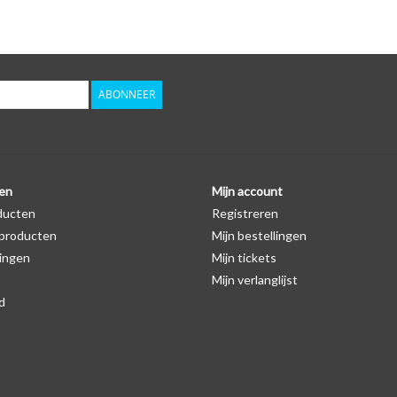
Logo
Er staat geen logo van Ford op de SleutelCover ze
autosleutel hoesje, waardoor het logo in de mees
zichtbaar is. U kunt dit zelf nagaan door op de pro
ABONNEER
Levering
Voor 16:00 besteld = Dezelfde dag verzonden
Verzending naar België: 1/3 werkdagen
en
Mijn account
ducten
Registreren
Specificaties
producten
Mijn bestellingen
Merk: SleutelCover
ingen
Mijn tickets
Geschikt voor: Ford
Mijn verlanglijst
Gewicht: 20g
d
Materiaal: Siliconen
Geschikt voor o.a. de volgende modellen:
* Afhankelijk van het bouwjaar