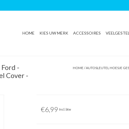
HOME
KIES UW MERK
ACCESSOIRES
VEELGESTE
 Ford -
HOME
/
AUTOSLEUTEL HOESJE GES
el Cover -
€6,99
Incl. btw