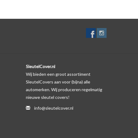
lf. Er is echter wel een uitsparing gemaakt in het
te gevallen op de originele autosleutel behuizing wel
ductfoto te kijken of er een logo zichtbaar is.
SleutelCover.nl
Wij bieden een groot assortiment
SleutelCovers aan voor (bijna) alle
automerken. Wij produceren regelmatig
nieuwe sleutel covers!
info@sleutelcover.nl