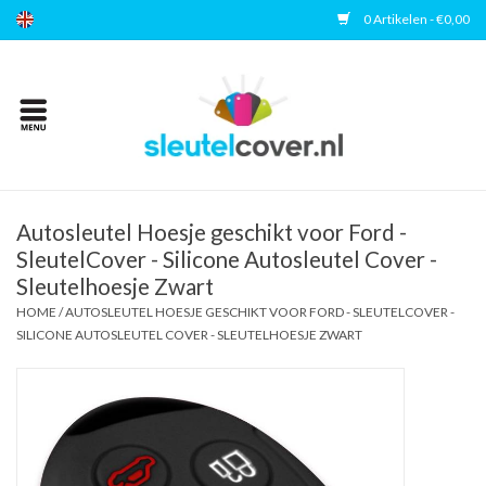
0 Artikelen - €0,00
Home
Kies uw merk
Accessoires
Autosleutel Hoesje geschikt voor Ford -
SleutelCover - Silicone Autosleutel Cover -
Sleutelhoesje Zwart
Veelgestelde vragen
HOME
/
AUTOSLEUTEL HOESJE GESCHIKT VOOR FORD - SLEUTELCOVER -
SILICONE AUTOSLEUTEL COVER - SLEUTELHOESJE ZWART
Contact