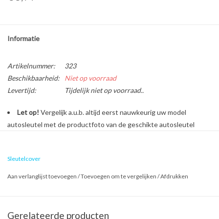
Informatie
Artikelnummer:
323
Beschikbaarheid:
Niet op voorraad
Levertijd:
Tijdelijk niet op voorraad..
Let op!
Vergelijk a.u.b. altijd eerst nauwkeurig uw model
autosleutel met de productfoto van de geschikte autosleutel
behuizing voordat u een bestelling plaatst.
Sleutelcover
Bescherm en personaliseer uw autosleutel met een stijlvol
Aan verlanglijst toevoegen
/
Toevoegen om te vergelijken
/
Afdrukken
autosleutel hoesje!
Is de behuizing van uw Ford autosleutel versleten of beschadigd?
Geen zorgen, want dure reparatiekosten zijn vanaf nu verleden
Gerelateerde producten