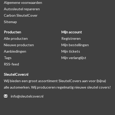
Algemene voorwaarden
Levering
Autosleutel repareren
Voor 16:00 besteld = Dezelfde dag verzonden
Carbon SleutelCover
Verzending naar België: 1/3 werkdagen
Sitemap
Specificaties
Producten
Mijn account
Merk: SleutelCover
Alle producten
Registreren
Geschikt voor: Ford
Nieuwe producten
Mijn bestellingen
Gewicht: 20g
Aanbiedingen
Mijn tickets
Materiaal: Siliconen
Tags
Mijn verlanglijst
RSS-feed
Geschikt voor o.a. de volgende modellen:
SleutelCover.nl
* Afhankelijk van het bouwjaar
Wij bieden een groot assortiment SleutelCovers aan voor (bijna)
* Controleer
altijd
alsnog eerst uw model sleutel met het
alle automerken. Wij produceren regelmatig nieuwe sleutel covers!
voorbeeld in de productfoto's
info@sleutelcover.nl
Ford B-MAX, Ford C-MAX, Ford Cougar, Ford Ecosport, Ford Edge,
Ford Escort, Ford Explorer, Ford Fiesta, Ford Focus, Ford Focus C-