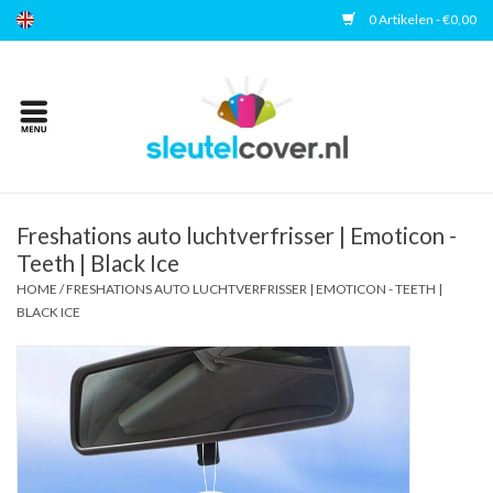
0 Artikelen - €0,00
Home
Kies uw merk
Accessoires
Freshations auto luchtverfrisser | Emoticon -
Teeth | Black Ice
HOME
/
FRESHATIONS AUTO LUCHTVERFRISSER | EMOTICON - TEETH |
Veelgestelde vragen
BLACK ICE
Contact