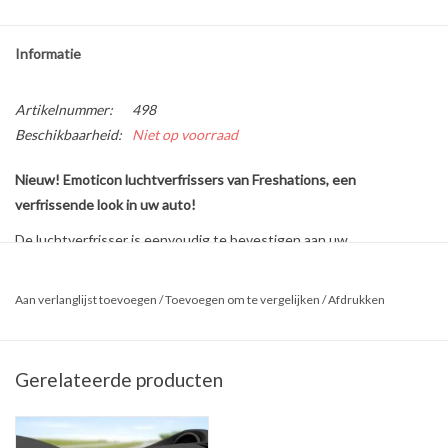
Informatie
Artikelnummer:
498
Beschikbaarheid:
Niet op voorraad
Nieuw! Emoticon luchtverfrissers van Freshations, een
verfrissende look in uw auto!
De luchtverfrisser is eenvoudig te bevestigen aan uw
binnenspiegel. Het zorgt voor een aangename geur in uw auto! De
luchtverfrissers zijn verkrijgbaar in verschillende (emoticon)
Aan verlanglijst toevoegen
/
Toevoegen om te vergelijken
/
Afdrukken
designs en geurtjes. Kies de 'mood' die bij u past!
De luchtverfrissers zijn verkrijgbaar in de volgende geuren;
Emoticon "Wink"
->
Rose
Gerelateerde producten
Emoticon "Heart"
->
Lavendel
Emoticon "Sunglasses"
->
New Car